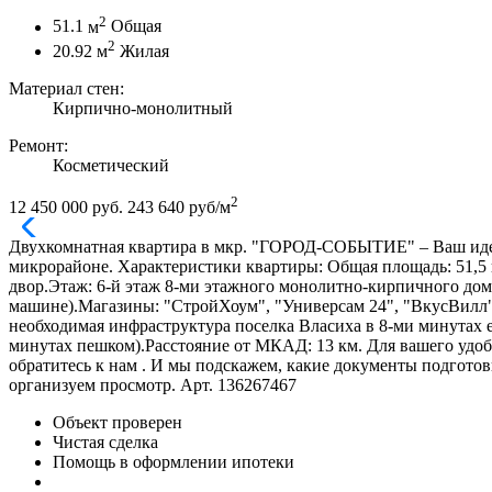
2
51.1
м
Общая
2
20.92
м
Жилая
Материал стен:
Кирпично-монолитный
Ремонт:
Косметический
2
12 450 000 руб.
243 640 руб/м
Двухкомнатная квартира в мкр. "ГОРОД-СОБЫТИЕ" – Ваш иде
микрорайоне. Характеристики квартиры: Общая площадь: 51,5 к
двор.Этаж: 6-й этаж 8-ми этажного монолитно-кирпичного дома
машине).Магазины: "СтройХоум", "Универсам 24", "ВкусВилл"
необходимая инфраструктура поселка Власиха в 8-ми минутах 
минутах пешком).Расстояние от МКАД: 13 км. Для вашего удоб
обратитесь к нам . И мы подскажем, какие документы подготов
организуем просмотр. Арт. 136267467
Объект проверен
Чистая сделка
Помощь в оформлении ипотеки