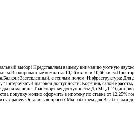
альный выбор! Представляем вашему вниманию уютную двухко
в. м.Изолированные комнаты: 10,26 кв. м. и 10,66 кв. м.Просто
.Балкон: Застекленный, с теплым полом. Инфраструктура: Для д
, "Пятерочка".В шаговой доступности: Кофейня, салон красоты
езды на машине. Транспортная доступность: До МЦД "Одинцово"
ства покупку можно оформить в ипотеку по ставке от 12,25% го
ить заранее. Остались вопросы? Мы работаем для Вас без выход