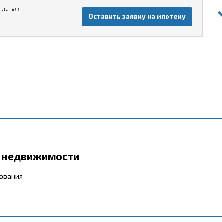
платеж
Оставить заявку на ипотеку
р недвижимости
бования