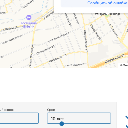
ый взнос
Срок