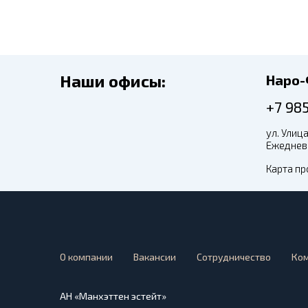
Наши офисы:
Наро
+7 98
ул. Улица
Ежедневн
Карта пр
О компании
Вакансии
Сотрудничество
Ко
АН «Манхэттен эстейт»