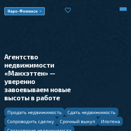
Наро-Фоминск
Агентство
недвижимости
«Манхэттен» —
уверенно
завоевываем новые
высоты в работе
Продать недвижимость
Сдать недвижимость
Сопроводить сделку
Срочный выкуп
Ипотека
Страхование недвижимости