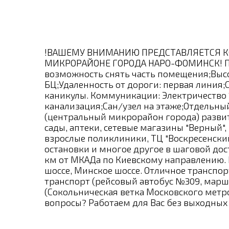
!ВАШЕМУ ВНИМАНИЮ ПРЕДСТАВЛЯЕТСЯ 
МИКРОРАЙОНЕ ГОРОДА НАРО-ФОМИНСК! Пом
возможность снять часть помещения;Высо
БЦ;Удаленность от дороги: первая линия
каникулы. Коммуникации: Электричество 
канализация;Сан/узел на этаже;Отдельны
(центральный микрорайон города) развит
сады, аптеки, сетевые магазины "Верный", "
взрослые поликлиники, ТЦ "Воскресенский
остановки и многое другое в шаговой дос
км от МКАДа по Киевскому направлению. 
шоссе, Минское шоссе. Отличное транспо
транспорт (рейсовый автобус №309, марш
(Сокольническая ветка Московского метро
вопросы? Работаем для Вас без выходных З