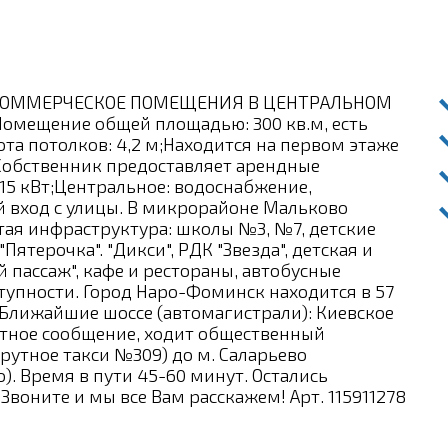
КОММЕРЧЕСКОЕ ПОМЕЩЕНИЯ В ЦЕНТРАЛЬНОМ
ещение общей площадью: 300 кв.м, есть
та потолков: 4,2 м;Находится на первом этаже
;Собственник предоставляет арендные
15 кВт;Центральное: водоснабжение,
й вход с улицы. В микрорайоне Мальково
ая инфраструктура: школы №3, №7, детские
Пятерочка". "Дикси", РДК "Звезда", детская и
 пассаж", кафе и рестораны, автобусные
тупности. Город Наро-Фоминск находится в 57
Ближайшие шоссе (автомагистрали): Киевское
ртное сообщение, ходит общественный
рутное такси №309) до м. Саларьево
). Время в пути 45-60 минут. Остались
воните и мы все Вам расскажем! Арт. 115911278