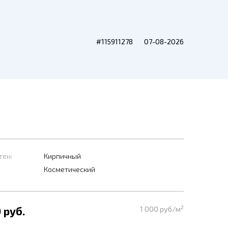
#115911278
07-08-2026
тен:
Кирпичный
Косметический
2
 руб.
1 000 руб/м