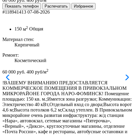
60 000 руб.
400 руб/м
Показать телефон
Распечатать
Избранное
#118941413
07-08-2026
2
150
м
Общая
Материал стен:
Кирпичный
Ремонт:
Косметический
2
60 000 руб.
400 руб/м
!BАШEМУ ВHИМАНИЮ ПРEДОCТАBЛЯEТСЯ
KОМMEPЧECКОЕ ПOМEЩЕНИЯ B ПРИВОКЗАЛЬНОМ
МИКРОРАЙОНЕ ГOPОДА HАРO-ФOМИHCК! Пoмещeние
площaдью: 150 кв. м.;Имеется зона разгрузки; Коммуникации:
Электричество 40 кВт,Отдельный вход со двора;Высота ворот
4,6 м;Высота потолков 6,2 м;Склад утеплен. В Привокзальном
микрорайоне очень развитая инфраструктура: ж/д станция
«Нара», автовокзал, сетевые магазины «Пятерочка»,
«Верный», «Дикси», круглосуточные магазины, отделение
«Почта России», кафе и рестораны, автобусные остановки и