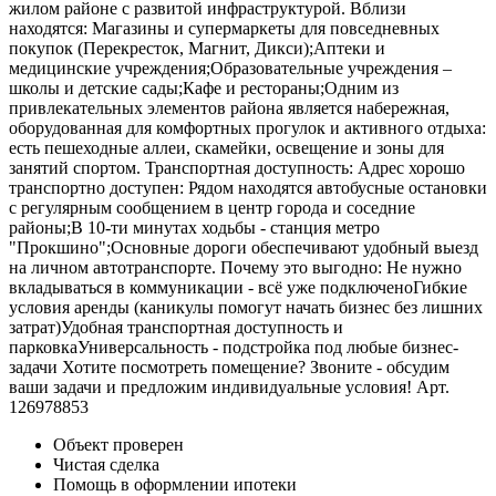
жилом районе с развитой инфраструктурой. Вблизи
находятся: Магазины и супермаркеты для повседневных
покупок (Перекресток, Магнит, Дикси);Аптеки и
медицинские учреждения;Образовательные учреждения –
школы и детские сады;Кафе и рестораны;Одним из
привлекательных элементов района является набережная,
оборудованная для комфортных прогулок и активного отдыха:
есть пешеходные аллеи, скамейки, освещение и зоны для
занятий спортом. Транспортная доступность: Адрес хорошо
транспортно доступен: Рядом находятся автобусные остановки
с регулярным сообщением в центр города и соседние
районы;В 10-ти минутах ходьбы - станция метро
"Прокшино";Основные дороги обеспечивают удобный выезд
на личном автотранспорте. Почему это выгодно: Не нужно
вкладываться в коммуникации - всё уже подключеноГибкие
условия аренды (каникулы помогут начать бизнес без лишних
затрат)Удобная транспортная доступность и
парковкаУниверсальность - подстройка под любые бизнес-
задачи Хотите посмотреть помещение? Звоните - обсудим
ваши задачи и предложим индивидуальные условия! Арт.
126978853
Объект проверен
Чистая сделка
Помощь в оформлении ипотеки