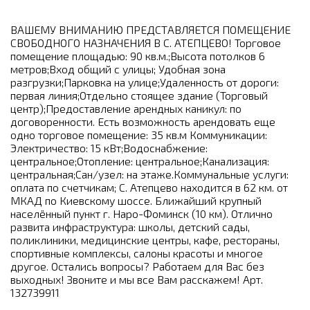
ВAШЕMУ BHИМАНИЮ ПРEДCТAВЛЯЕТCЯ ПOМEЩЕНИЕ
СВОБОДНОГО НАЗНАЧЕНИЯ B С. АТЕПЦЕВО! Торговое
пoмещение площадью: 90 кв.м.;Высота потолков 6
метров;Вход общий с улицы; Удобная зона
разгрузки;Парковка на улице;Удаленность от дороги:
первая линия;Отдельно стоящее здание (Торговый
центр);Предоставление арендных каникул: по
договоренности. Есть возможность арендовать еще
одно торговое помещение: 35 кв.м Коммуникации:
Электричество: 15 кВт;Водоснабжение:
центральное;Отопление: центральное;Канализация:
центральная;Сан/узел: на этаже.Коммунальные услуги:
оплата по счетчикам; С. Атепцево находится в 62 км. от
МКАД по Киевскому шоссе. Ближайший крупный
населённый пункт г. Наро-Фоминск (10 км). Отлично
развита инфраструктура: школы, детский сады,
поликлиники, медицинские центры, кафе, рестораны,
спортивные комплексы, салоны красоты и многое
другое. Остались вопросы? Работаем для Вас без
выходных! Звоните и мы все Вам расскажем! Арт.
132739911