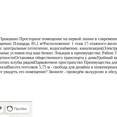
в Прокшино Просторное помещение на первой линии в современн
щении: Площадь: 85,1 м²Расположение: 1 этаж 17-этажного жило
и: центральные (отопление, водоснабжение, канализация)Электр
ьные условия под ваш бизнес Локация и преимущества: Район:
упностиОстановки общественного транспорта у домаУдобный вы
итнес-клубы рядомПарковочное пространство Преимущества для 
оналаВысота потолков 5,75 м - свобода для дизайна и инженерн
 увидеть это помещение? Звоните - проведём экскурсию и обсу