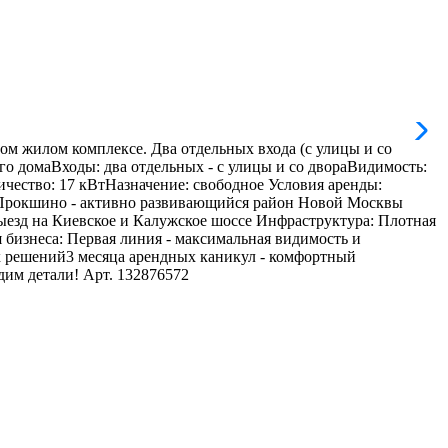
ом жилом комплексе. Два отдельных входа (с улицы и со
го домаВходы: два отдельных - с улицы и со двораВидимость:
ичество: 17 кВтНазначение: свободное Условия аренды:
 Прокшино - активно развивающийся район Новой Москвы
езд на Киевское и Калужское шоссе Инфраструктура: Плотная
бизнеса: Первая линия - максимальная видимость и
ых решений3 месяца арендных каникул - комфортный
дим детали! Арт. 132876572