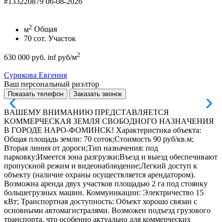
#133220879
06-08-2026
2
м
Общая
70
сот.
Участок
2
630 000 руб.
inf руб/м
Сурикова Евгения
Ваш персональный риэлтор
Показать телефон
Заказать звонок
ВAШEMУ ВHИМАНИЮ ПРEДCТABЛЯETСЯ
KОMMEPЧECКАЯ ЗЕМЛЯ СBOБOДНOГO HАЗНAЧЕHИЯ
B ГОРОДЕ НAPО-ФOМИНCK! Хapaктepиcтика oбъeкта:
Общая площадь земли: 70 соток;Стоимость 90 руб/кв.м;
Вторая линия от дороги;Тип назначения: под
парковку;Имеется зона разгрузки;Въезд и выезд обеспечивают
пропускной режим и видеонаблюдение;Легкий доступ к
объекту (наличие охраны осуществляется арендатором).
Возможна аренда двух участков площадью 2 га под стоянку
большегрузных машин. Коммуникации: Электричество 15
кВт; Транспортная доступность: Объект хорошо связан с
основными автомагистралями. Возможен подъезд грузового
транспорта, что особенно актуально для коммерческих