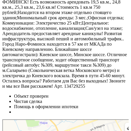
ФОМИНСК! Есть возможность арендовать 19,5 кв.м., 24,8
кв.м., 25,3 кв.м., 23,6 кв.м! Стоимость 1 кв.м 750
рублей;Находится на втором этаже отдельно стоящего
здания;Минимальный срок аренды: 3 мес.;Офисная отделка;
Коммуникации: Электричество 25 кВт;Центральное:
водоснабжение, отопление, канализация;Сан/узел на этаже;
Арендодатель предоставляет арендные каникулы! Развитая
инфраструктура, высокий пеший и автомобильный трафик..
Город Наро-Фоминск находится в 57 км от МКАДа по
Киевскому направлению. Ближайшие шоссе
(автомагистрали): Киевское шоссе, Минское шоссе. Отличное
транспортное сообщение, ходит общественный транспорт
(рейсовый автобус №309, маршрутное такси №309) до
м.Саларьево (Сокольническая ветка Московского метро) и
электричка до Киевского вокзала. Время в пути 45-60 минут.
Остались вопросы? Работаем для Вас без выходных! Звоните
и мы все Вам расскажем! Арт. 134729255
Объект проверен
Чистая сделка
Помощь в оформлении ипотеки