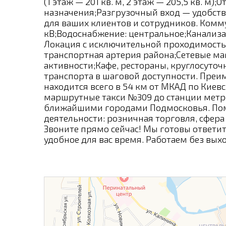
(1 этаж — 201 кв. м, 2 этаж — 205,5 кв. м
назначения;Разгрузочный вход — удобст
для ваших клиентов и сотрудников. Комм
кВ;Водоснабжение: центральное;Канализа
Локация с исключительной проходимость
транспортная артерия района;Сетевые м
активности;Кафе, рестораны, круглосуто
транспорта в шаговой доступности. Пре
находится всего в 54 км от МКАД по Киев
маршрутные такси №309 до станции метро
ближайшими городами Подмосковья. Пом
деятельности: розничная торговля, сфера 
Звоните прямо сейчас! Мы готовы ответит
удобное для вас время. Работаем без выхо