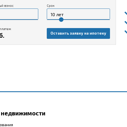
ый взнос
Срок
платеж
Оставить заявку на ипотеку
б.
р недвижимости
бования