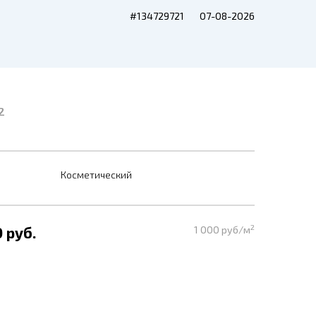
#134729721
07-08-2026
2
Косметический
2
 руб.
1 000 руб/м