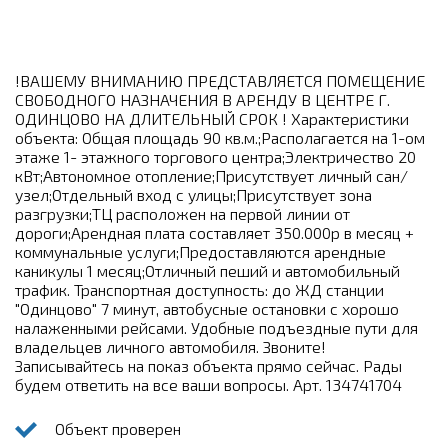
!ВАШЕМУ ВНИМАНИЮ ПРЕДСТАВЛЯЕТСЯ ПОМЕЩЕНИЕ
СВОБОДНОГО НАЗНАЧЕНИЯ В АРЕНДУ В ЦЕНТРЕ Г.
ОДИНЦОВО НА ДЛИТЕЛЬНЫЙ СРОК ! Характеристики
объекта: Общая площадь 90 кв.м.;Располагается на 1-ом
этаже 1- этажного торгового центра;Электричество 20
кВт;Автономное отопление;Присутствует личный сан/
узел;Отдельный вход с улицы;Присутствует зона
разгрузки;ТЦ расположен на первой линии от
дороги;Арендная плата составляет 350.000р в месяц +
коммунальные услуги;Предоставляются арендные
каникулы 1 месяц;Отличный пеший и автомобильный
трафик. Транспортная доступность: до ЖД станции
"Одинцово" 7 минут, автобусные остановки с хорошо
налаженными рейсами. Удобные подъездные пути для
владельцев личного автомобиля. Звоните!
Записывайтесь на показ объекта прямо сейчас. Рады
будем ответить на все ваши вопросы. Арт. 134741704
Объект проверен