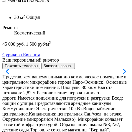
#136609414
08-08-2026
2
30
м
Общая
Ремонт:
Косметический
2
45 000 руб.
1 500 руб/м
Сурикова Евгения
Ваш персональный риэлтор
Показать телефон
Заказать звонок
Представляем вашему вниманию коммерческое помещение в
центральном микрорайоне города Наро-Фоминск! Основные
характеристики помещения: Площадь: 30 кв.м.Высота
потолков: 2,82 м.Расположение: первая линия от
дороги.Имеется подъемник для погрузки и разгрузки.Вход:
общий с улицы.Предоставляются арендные каникулы.
Коммуникации: Электричество: 10 кВт.Водоснабжение:
центральное.Канализация: центральная.Сан/узел: на этаже.
Окружение (микрорайон Мальково): Микрорайон обладает
развитой инфраструктурой: Образование: школы №3, №7,
детские сады.Торговля: сетевые магазины "Верный",