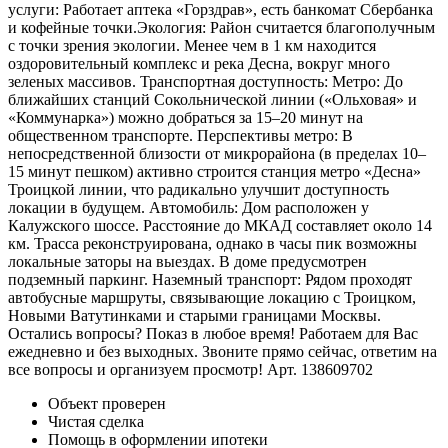
услуги: Работает аптека «Горздрав», есть банкомат Сбербанка
и кофейные точки.Экология: Район считается благополучным
с точки зрения экологии. Менее чем в 1 км находится
оздоровительный комплекс и река Десна, вокруг много
зеленых массивов. Транспортная доступность: Метро: До
ближайших станций Сокольнической линии («Ольховая» и
«Коммунарка») можно добраться за 15–20 минут на
общественном транспорте. Перспективы метро: В
непосредственной близости от микрорайона (в пределах 10–
15 минут пешком) активно строится станция метро «Десна»
Троицкой линии, что радикально улучшит доступность
локации в будущем. Автомобиль: Дом расположен у
Калужского шоссе. Расстояние до МКАД составляет около 14
км. Трасса реконструирована, однако в часы пик возможны
локальные заторы на выездах. В доме предусмотрен
подземный паркинг. Наземный транспорт: Рядом проходят
автобусные маршруты, связывающие локацию с Троицком,
Новыми Ватутинками и старыми границами Москвы.
Остались вопросы? Показ в любое время! Работаем для Вас
ежедневно и без выходных. Звоните прямо сейчас, ответим на
все вопросы и организуем просмотр! Арт. 138609702
Объект проверен
Чистая сделка
Помощь в оформлении ипотеки