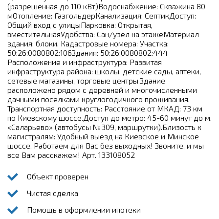
(разрешенная до 110 кВт)Водоснабжение: Скважина 80
мОтопление: ГазгольдерКанализация: СептикДоступ:
Общий вход с улицыПарковка: Открытая,
вместительнаяУдобства: Сан/узел на этажеМатериал
здания: блоки. Кадастровые номера: Участка:
50:26:0080802:106Здания: 50:26:0080802:444
Расположение и инфраструктура: Развитая
инфраструктура района: школы, детские сады, аптеки,
сетевые магазины, торговые центры.Здание
расположено рядом с деревней и многочисленными
дачными поселками круглогодичного проживания.
Транспортная доступность: Расстояние от МКАД: 73 км
по Киевскому шоссе.Доступ до метро: 45-60 минут до м.
«Саларьево» (автобусы №309, маршрутки).Близость к
магистралям: Удобный выезд на Киевское и Минское
шоссе. Работаем для Вас без выходных! Звоните, и мы
все Вам расскажем! Арт. 133108052
Объект проверен
Чистая сделка
Помощь в оформлении ипотеки