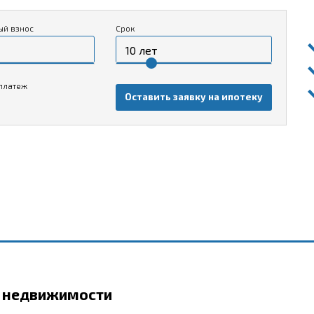
ый взнос
Срок
платеж
Оставить заявку на ипотеку
р недвижимости