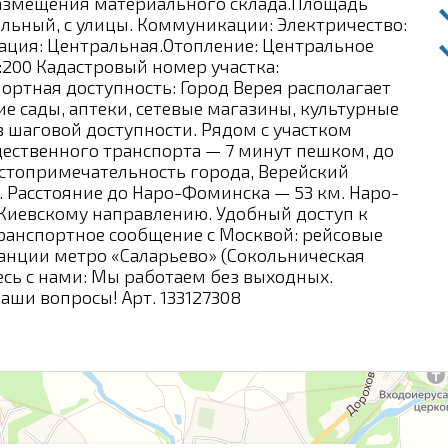
размещения материального склада.Площадь
дельный, с улицы. Коммуникации: Электричество:
ация: Центральная.Отопление: Центральное
:200 Кадастровый номер участка:
портная доступность: Город Верея располагает
е сады, аптеки, сетевые магазины, культурные
в шаговой доступности. Рядом с участком
ественного транспорта — 7 минут пешком, до
остопримечательность города, Верейский
ы. Расстояние до Наро-Фоминска — 53 км. Наро-
Киевскому направлению. Удобный доступ к
ранспортное сообщение с Москвой: рейсовые
анции метро «Саларьево» (Сокольническая
есь с нами: Мы работаем без выходных.
ваши вопросы! Арт. 133127308