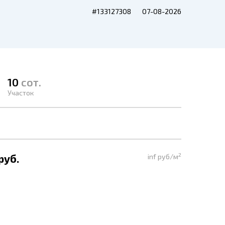
#133127308
07-08-2026
10
сот.
Участок
2
руб.
inf руб/м