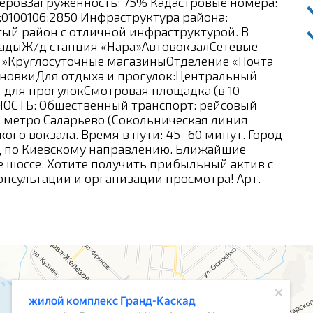
еровЗагруженность: 75% Кадастровые номера:
6:0100106:2850 Инфраструктура района:
ый район с отличной инфраструктурой. В
адыЖ/д станция «Нара»АвтовокзалСетевые
си»Круглосуточные магазиныОтделение «Почта
ановкиДля отдыха и прогулок:Центральный
ой для прогулокСмотровая площадка (в 10
ОСТЬ: Общественный транспорт: рейсовый
 метро Саларьево (Сокольническая линия
ого вокзала. Время в пути: 45–60 минут. Город
Д по Киевскому направлению. Ближайшие
е шоссе. Хотите получить прибыльный актив с
онсультации и организации просмотра! Арт.