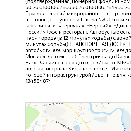
(подтверждённая)Номерной фонд: 14 ном
50:26:0100106:280650:26:0100106:284950:2
Привокзальный микрорайон — это развит
шаговой доступности:Школа №6Детские с
магазины: «Пятерочка», «Верный», «Дик
России»Кафе и рестораныАвтобусные ост
парк города (в 12 минутах ходьбы) с зон
минутах ходьбы) ТРАНСПОРТНАЯ ДОСТУПН
автобус №309, маршрутное такси №309 до
Московского метро). Электричка до Киевск
Наро-Фоминск находится в 57 км от МКА
автомагистрали: Киевское шоссе , Минско
готовой инфраструктурой? Звоните для к
134584874