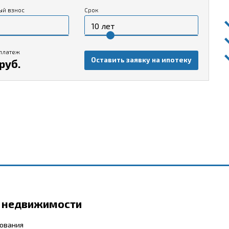
ый взнос
Срок
платеж
Оставить заявку на ипотеку
руб.
р недвижимости
бования