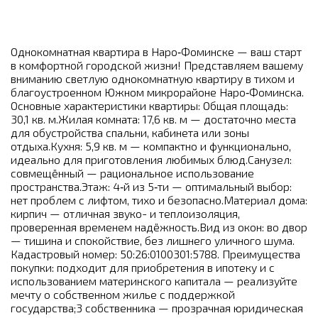
Однокомнатная квартира в Наро‑Фоминске — ваш старт
в комфортной городской жизни! Представляем вашему
вниманию светлую однокомнатную квартиру в тихом и
благоустроенном Южном микрорайоне Наро‑Фоминска.
Основные характеристики квартиры: Общая площадь:
30,1 кв. м.Жилая комната: 17,6 кв. м — достаточно места
для обустройства спальни, кабинета или зоны
отдыха.Кухня: 5,9 кв. м — компактно и функционально,
идеально для приготовления любимых блюд.Санузел:
совмещённый — рациональное использование
пространства.Этаж: 4‑й из 5‑ти — оптимальный выбор:
нет проблем с лифтом, тихо и безопасно.Материал дома:
кирпич — отличная звуко- и теплоизоляция,
проверенная временем надёжность.Вид из окон: во двор
— тишина и спокойствие, без лишнего уличного шума.
Кадастровый номер: 50:26:0100301:5788. Преимущества
покупки: подходит для приобретения в ипотеку и с
использованием материнского капитала — реализуйте
мечту о собственном жилье с поддержкой
государства;3 собственника — прозрачная юридическая