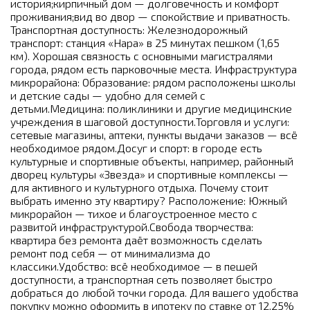
история;кирпичный дом — долговечность и комфорт
проживания;вид во двор — спокойствие и приватность.
Транспортная доступность: Железнодорожный
транспорт: станция «Нара» в 25 минутах пешком (1,65
км). Хорошая связность с основными магистралями
города, рядом есть парковочные места. Инфраструктура
микрорайона: Образование: рядом расположены школы
и детские сады — удобно для семей с
детьми.Медицина: поликлиники и другие медицинские
учреждения в шаговой доступности.Торговля и услуги:
сетевые магазины, аптеки, пункты выдачи заказов — всё
необходимое рядом.Досуг и спорт: в городе есть
культурные и спортивные объекты, например, районный
дворец культуры «Звезда» и спортивные комплексы —
для активного и культурного отдыха. Почему стоит
выбрать именно эту квартиру? Расположение: Южный
микрорайон — тихое и благоустроенное место с
развитой инфраструктурой.Свобода творчества:
квартира без ремонта даёт возможность сделать
ремонт под себя — от минимализма до
классики.Удобство: всё необходимое — в пешей
доступности, а транспортная сеть позволяет быстро
добраться до любой точки города. Для вашего удобства
покупку можно оформить в ипотеку по ставке от 12,25%