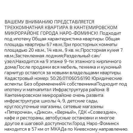
ВАШЕМУ ВНИМАНИЮ ПРЕДСТАВЛЯЕТСЯ
ТРЕХКОМНАТНАЯ КВАРТИРА В КАНТЕМИРОВСКОМ
МИКРОРАЙОНЕ ГОРОДА НАРО-ФОМИНСК! Подходит
под ипотеку Общая характеристика квартиры: Общая
площадь квартиры 67 кв.м.;Три просторных комнаты
площадью 20 кв.м., 14 кв.м., 9 кв. м.;Просторная кухня 7
кв.м.;Застекленная лоджия;Раздельный сан/
узел;Находится на 9 этаже 9-ти этажного кирпичного
дома;После продажи вся мебель, техника и кухонный
гарнитур остаются за новыми владельцами квартиры.
Кадастровый номер: 50:26:0110605:6190 Юридические
аспекты: Без обременений4 собственникаПодходит под
ипотеку и маткапитал Инфраструктура района: В
Кантемировском микрорайоне очень развита
инфраструктура: школы 4, 9, детские сады,
круглосуточные магазины, сетевые магазины
«Пятерочка», «Дикси», «Верный», ГДК «Созвездие»,
кафе и рестораны, автобусные остановки и многое
другое в шаговой доступности.Город Наро-Фоминск
находится в 57 км от МКАДа по Киевскому направлению.