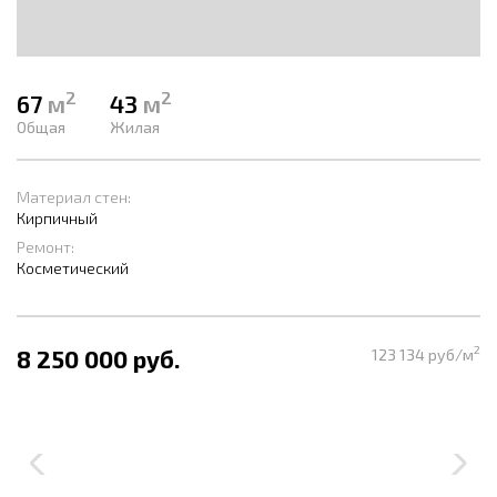
2
2
67
м
43
м
Общая
Жилая
Материал стен:
Кирпичный
Ремонт:
Косметический
2
8 250 000 руб.
123 134 руб/м