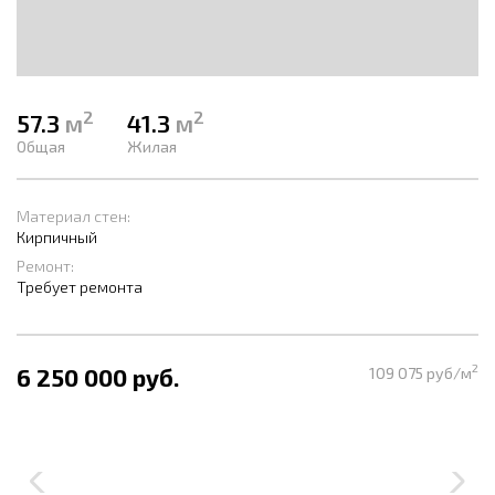
2
2
57.3
м
41.3
м
Общая
Жилая
Материал стен:
Кирпичный
Ремонт:
Требует ремонта
2
6 250 000 руб.
109 075 руб/м