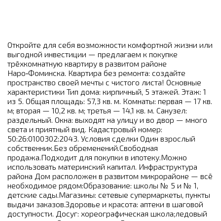
Откройте для себя возможности комфортной жизни или
выгодной инвестиции — предлагаем к покупке
трёхкомнатную квартиру в развитом районе
Наро‑Фоминска. Квартира без ремонта: создайте
пространство своей мечты с чистого листа! Основные
характеристики Тип дома: кирпичный, 5 этажей. Этаж: 1
из 5. Общая площадь: 57,3 кв. м. Комнаты: первая — 17 кв.
м; вторая — 10,2 кв. м; третья — 14,1 кв. м. Санузел:
раздельный. Окна: выходят на улицу и во двор — много
света и приятный вид. Кадастровый номер:
50:26:0100302:2043. Условия сделки Один взрослый
собственник.Без обременений.Свободная
продажа.Подходит для покупки в ипотеку.Можно
использовать материнский капитал. Инфраструктура
района Дом расположен в развитом микрорайоне — всё
необходимое рядом:Образование: школы № 5 и № 1,
детские сады.Магазины: сетевые супермаркеты, пункты
выдачи заказов.Здоровье и красота: аптеки в шаговой
доступности. Досуг: хореографическая школа;ледовый