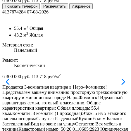
6 300 000 руб.
113 718 руб/м
Показать телефон
Распечатать
Избранное
#137674284
07-08-2026
2
55.4
м
Общая
2
43.2
м
Жилая
Материал стен:
Панельный
Ремонт:
Косметический
2
6 300 000 руб.
113 718 руб/м
Продается 3-комнатная квартира в Наро-Фоминске!
Представляем вашему вниманию просторную трехкомнатную
квартиру в живописном городе Наро-Фоминск! Идеальный
вариант для семьи, готовый к заселению. Общие
характеристики квартиры: Общая площадь: 55,4
кв.м.Комнаты: 3 комнаты (1 проходная)Этаж: 5 из 5-этажного
панельного домаСанузел: РаздельныйКухня: 6 кв.м.Балкон:
ЗастекленныйВид из окон: на улицуОстается: Вся мебель и
техникаКадастровый номер: 50:26:0110605:2923 Юридическая