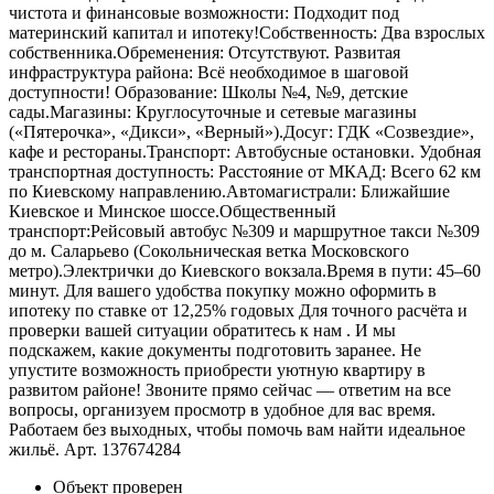
чистота и финансовые возможности: Подходит под
материнский капитал и ипотеку!Собственность: Два взрослых
собственника.Обременения: Отсутствуют. Развитая
инфраструктура района: Всё необходимое в шаговой
доступности! Образование: Школы №4, №9, детские
сады.Магазины: Круглосуточные и сетевые магазины
(«Пятерочка», «Дикси», «Верный»).Досуг: ГДК «Созвездие»,
кафе и рестораны.Транспорт: Автобусные остановки. Удобная
транспортная доступность: Расстояние от МКАД: Всего 62 км
по Киевскому направлению.Автомагистрали: Ближайшие
Киевское и Минское шоссе.Общественный
транспорт:Рейсовый автобус №309 и маршрутное такси №309
до м. Саларьево (Сокольническая ветка Московского
метро).Электрички до Киевского вокзала.Время в пути: 45–60
минут. Для вашего удобства покупку можно оформить в
ипотеку по ставке от 12,25% годовых Для точного расчёта и
проверки вашей ситуации обратитесь к нам . И мы
подскажем, какие документы подготовить заранее. Не
упустите возможность приобрести уютную квартиру в
развитом районе! Звоните прямо сейчас — ответим на все
вопросы, организуем просмотр в удобное для вас время.
Работаем без выходных, чтобы помочь вам найти идеальное
жильё. Арт. 137674284
Объект проверен