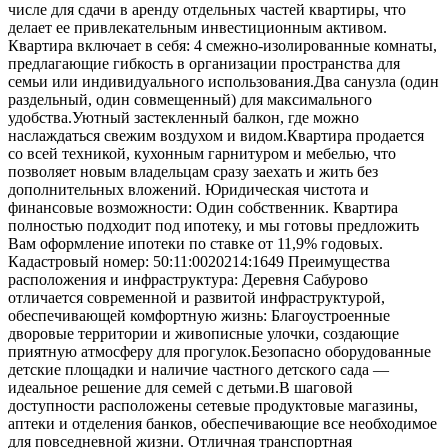
числе для сдачи в аренду отдельных частей квартиры, что
делает ее привлекательным инвестиционным активом.
Квартира включает в себя: 4 смежно-изолированные комнаты,
предлагающие гибкость в организации пространства для
семьи или индивидуального использования.Два санузла (один
раздельный, один совмещенный) для максимального
удобства.Уютный застекленный балкон, где можно
наслаждаться свежим воздухом и видом.Квартира продается
со всей техникой, кухонным гарнитуром и мебелью, что
позволяет новым владельцам сразу заехать и жить без
дополнительных вложений. Юридическая чистота и
финансовые возможности: Один собственник. Квартира
полностью подходит под ипотеку, и мы готовы предложить
Вам оформление ипотеки по ставке от 11,9% годовых.
Кадастровый номер: 50:11:0020214:1649 Преимущества
расположения и инфраструктура: Деревня Сабурово
отличается современной и развитой инфраструктурой,
обеспечивающей комфортную жизнь: Благоустроенные
дворовые территории и живописные улочки, создающие
приятную атмосферу для прогулок.Безопасно оборудованные
детские площадки и наличие частного детского сада —
идеальное решение для семей с детьми.В шаговой
доступности расположены сетевые продуктовые магазины,
аптеки и отделения банков, обеспечивающие все необходимое
для повседневной жизни. Отличная транспортная