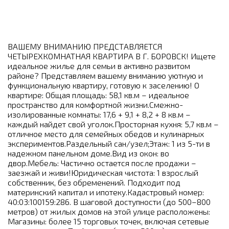
ВАШЕМУ ВНИМАНИЮ ПРЕДСТАВЛЯЕТСЯ
ЧЕТЫРЕХКОМНАТНАЯ КВАРТИРА В Г. БОРОВСК! Ищете
идеальное жилье для семьи в активно развитом
районе? Представляем вашему вниманию уютную и
функциональную квартиру, готовую к заселению! О
квартире: Общая площадь: 58,1 кв.м – идеальное
пространство для комфортной жизни.Смежно-
изолированные комнаты: 17,6 + 9,1 + 8,2 + 8 кв.м –
каждый найдет свой уголок.Просторная кухня: 5,7 кв.м –
отличное место для семейных обедов и кулинарных
экспериментов.Раздельный сан/узел;Этаж: 1 из 5-ти в
надежном панельном доме.Вид из окон: во
двор.Мебель: Частично остается после продажи –
заезжай и живи!Юридическая чистота: 1 взрослый
собственник, без обременений. Подходит под
материнский капитал и ипотеку.Кадастровый номер:
40:03:100159:286. В шаговой доступности (до 500–800
метров) от жилых домов на этой улице расположены:
Магазины: более 15 торговых точек, включая сетевые