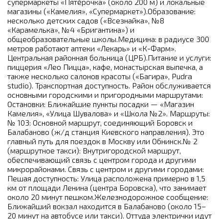
супермаркеты «Пятёрочка» (около 200 м) и локальные
магазины («Камелия», «Супермаркет»).Образование:
несколько детских садов («Всезнайка», №8
«Карамелька», №4 «Бригантина») и
общеобразовательные школы.Медицина: в радиусе 300
метров работают аптеки «Лекарь» и «К-Фарм».
Центральная районная больница (ЦРБ).Питание и услуги:
пиццерия «Лео Пицца», кафе, монастырская выпечка, а
также несколько салонов красоты («Багира», Pudra
studio). Транспортная доступность. Район обслуживается
основными городскими и пригородными маршрутами:
Остановки: Ближайшие пункты посадки — «Магазин
Камелия», «Улица Шувалова» и «Школа №2». Маршруты:
№ 103: Основной маршрут, соединяющий Боровск и
Балабаново (ж/д станция Киевского направления). Это
главный путь для поездок в Москву или Обнинск.№ 2
(маршрутное такси): Внутригородской маршрут,
обеспечивающий связь с центром города и другими
микрорайонами. Связь с центром и другими городами:
Пешая доступность: Улица расположена примерно в 1,5
км от площади Ленина (центра Боровска), что занимает
около 20 минут пешком.Железнодорожное сообщение:
Ближайший вокзал находится в Балабаново (около 15–
20 минут на автобусе или такси). Оттуда электрички идут