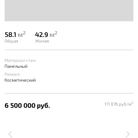
2
2
58.1
м
42.9
м
Общая
Жилая
Материал стен:
Панельный
Ремонт:
Косметический
2
6 500 000 руб.
111 876 руб/м