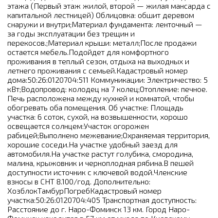
этажа (Первый этаж жилой, второй — жилая мансарда с
капитальной лестницей) Облицовка: обшит деревом
снаружи и внутри;Материал фундамента: ленточный —
за годы эксплуатации без трещин и
перекосов.;Материал крыши: металл;После продажи
остается мебель.Подойдет для комфортного
проживания в теплый сезон, отдыха на выходных и
летнего проживания с семьей.Кадастровый номер
дома:50:26:0120704:511 Коммуникации: Электричество: 5
кВт;Водопровод: колодец на 7 колец;Отопление: печное.
Печь расположена между кухней и комнатой, чтобы
обогревать оба помещения. Об участке: Площадь
участка: 6 соток, сухой, на возвышенности, хорошо
освещается солнцем:Участок огорожен
рабицей;Выполнено межевание;Охраняемая территория,
хорошие соседи.На участке удобный заезд для
автомобиля.На участке растут голубика, смородина,
малина, крыжовник и черноплодная рябина.В пешей
доступности источник с ключевой водой.Членские
взносы в СНТ 8.100/год. Дополнительно:
ХозблокТамбурПогребКадастровый номер
участка:50:26:0120704:405 Транспортная доступность:
Расстояние до г. Наро-Фоминск 13 км. Город Наро-