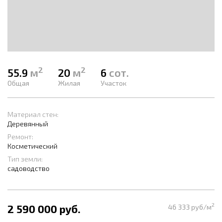
2
2
55.9
м
20
м
6
сот.
Общая
Жилая
Участок
Материал стен:
Деревянный
Ремонт:
Косметический
Тип земли:
садоводство
2
2 590 000 руб.
46 333 руб/м