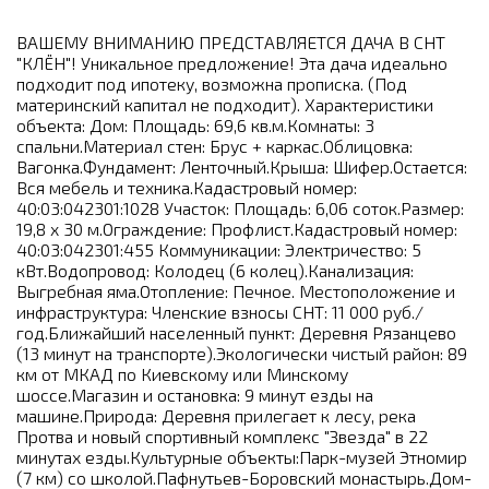
ВАШЕМУ ВНИМАНИЮ ПРЕДСТАВЛЯЕТСЯ ДАЧА В СНТ
"КЛЁН"! Уникальное предложение! Эта дача идеально
подходит под ипотеку, возможна прописка. (Под
материнский капитал не подходит). Характеристики
объекта: Дом: Площадь: 69,6 кв.м.Комнаты: 3
спальни.Материал стен: Брус + каркас.Облицовка:
Вагонка.Фундамент: Ленточный.Крыша: Шифер.Остается:
Вся мебель и техника.Кадастровый номер:
40:03:042301:1028 Участок: Площадь: 6,06 соток.Размер:
19,8 x 30 м.Ограждение: Профлист.Кадастровый номер:
40:03:042301:455 Коммуникации: Электричество: 5
кВт.Водопровод: Колодец (6 колец).Канализация:
Выгребная яма.Отопление: Печное. Местоположение и
инфраструктура: Членские взносы СНТ: 11 000 руб./
год.Ближайший населенный пункт: Деревня Рязанцево
(13 минут на транспорте).Экологически чистый район: 89
км от МКАД по Киевскому или Минскому
шоссе.Магазин и остановка: 9 минут езды на
машине.Природа: Деревня прилегает к лесу, река
Протва и новый спортивный комплекс "Звезда" в 22
минутах езды.Культурные объекты:Парк-музей Этномир
(7 км) со школой.Пафнутьев-Боровский монастырь.Дом-