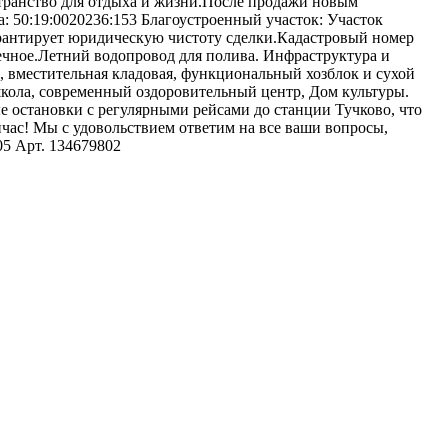
странство для отдыха и жизни.После продажи новым
: 50:19:0020236:153 Благоустроенный участок: Участок
рантирует юридическую чистоту сделки.Кадастровый номер
ечное.Летний водопровод для полива. Инфраструктура и
, вместительная кладовая, функциональный хозблок и сухой
кола, современный оздоровительный центр, Дом культуры.
 остановки с регулярными рейсами до станции Тучково, что
йчас! Мы с удовольствием ответим на все ваши вопросы,
5 Арт. 134679802