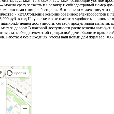
наты: 17.1 кв.м, 17.8 кв.м и 17.7 кв.м, создающие уютное про
 — можно сразу заезжать и наслаждаться!Кадастровый номер дома
кими листами с лицевой стороны.Выполнено межевание, что га
ичество 7 кВт.Отопление комбинированное: электрообогрев и п
 000 руб. в год.На участке также имеются удобное машиноместо
ишиной.В пешей доступности: сетевой продуктовый магазин, ш
мест за двором.В шаговой доступности расположены автобусные
шанс стать обладателем этой прекрасной дачи! Звоните прямо се
в. Работаем без выходных, чтобы ваш новый дом ждал вас! #050