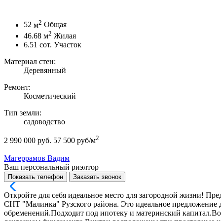
2
52
м
Общая
2
46.68
м
Жилая
6.51
сот.
Участок
Материал стен:
Деревянный
Ремонт:
Косметический
Тип земли:
садоводство
2
2 990 000 руб.
57 500 руб/м
Магеррамов Вадим
Ваш персональный риэлтор
Показать телефон
Заказать звонок
Откройте для себя идеальное место для загородной жизни! П
СНТ "Малинка" Рузского района. Это идеальное предложение дл
обременений.Подходит под ипотеку и материнский капитал.Во