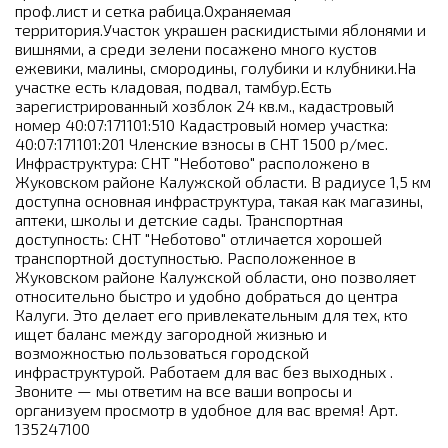
проф.лист и сетка рабица.Охраняемая
территория.Участок украшен раскидистыми яблонями и
вишнями, а среди зелени посажено много кустов
ежевики, малины, смородины, голубики и клубники.На
участке есть кладовая, подвал, тамбур.Есть
зарегистрированный хозблок 24 кв.м., кадастровый
номер 40:07:171101:510 Кадастровый номер участка:
40:07:171101:201 Членские взносы в СНТ 1500 р/мес.
Инфраструктура: СНТ "Неботово" расположено в
Жуковском районе Калужской области. В радиусе 1,5 км
доступна основная инфраструктура, такая как магазины,
аптеки, школы и детские сады. Транспортная
доступность: СНТ "Неботово" отличается хорошей
транспортной доступностью. Расположенное в
Жуковском районе Калужской области, оно позволяет
относительно быстро и удобно добраться до центра
Калуги. Это делает его привлекательным для тех, кто
ищет баланс между загородной жизнью и
возможностью пользоваться городской
инфраструктурой. Работаем для вас без выходных .
Звоните — мы ответим на все ваши вопросы и
организуем просмотр в удобное для вас время! Арт.
135247100