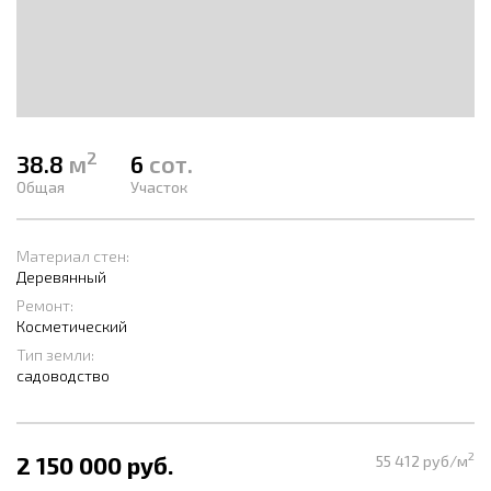
2
38.8
м
6
сот.
Общая
Участок
Материал стен:
Деревянный
Ремонт:
Косметический
Тип земли:
садоводство
2
2 150 000 руб.
55 412 руб/м