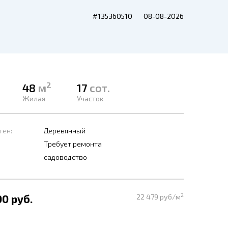
#135360510
08-08-2026
2
48
м
17
сот.
Жилая
Участок
тен:
Деревянный
Требует ремонта
садоводство
2
00 руб.
22 479 руб/м