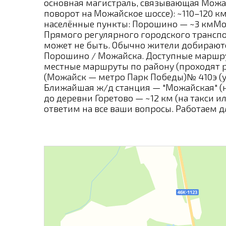
основная магистраль, связывающая Можай
поворот на Можайское шоссе): ~110–120 к
населённые пункты: Порошино — ~3 кмМо
Прямого регулярного городского транспор
может не быть. Обычно жители добираютс
Порошино / Можайска. Доступные маршруты
местные маршруты по району (проходят р
(Можайск — метро Парк Победы)№ 410э (
Ближайшая ж/д станция — "Можайская" (
до деревни Горетово — ~12 км (на такси и
ответим на все ваши вопросы. Работаем дл