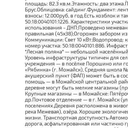
площадь: 82.3 кв.м.Этажность: два этажа
Брус.Облицовка: сайдинг.Фундамент: ле
взносы: 12.000руб, в год.Есть хозблок и 
50:18:0040101:1226. Характеристики участ
использования - ДНП;Проведено межевани
правильная (45х38);Огорожен забором из
Коммуникации: Свет 10 кВт;Водопровод: к
номер участка: 50:18:0040101:886. Инфрас
"Лесная поляна" — небольшой населённый
Уровень инфраструктуры типичен для се
учреждения — в посёлке Порошино или го
«Рябинка» (г. Можайск), Средняя школа №
акушерский пункт (ФАП) может быть в со
помощь — в Можайской центральной район
деревне могут быть мелкие магазины (пр
Крупные магазины — в Можайске: Пятёрочк
др.Почтовое отделение — в г. Можайск (ул
поселениях.Деревня расположена в живоп
река Межевая), озёра. Хорошее экологиче
жизни. Транспортная доступность ️Автом
дорога, асфальтированная или частично 