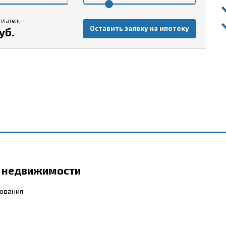
платеж
Оставить заявку на ипотеку
уб.
р недвижимости
бования