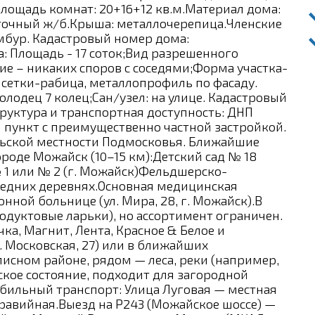
.Площадь комнат: 20+16+12 кв.м.Материал дома:
нточный ж/б.Крыша: металлочерепица.Членские
тамбур. Кадастровый номер дома:
ка: Площадь - 17 соток;Вид разрешенного
е – никаких споров с соседями;Форма участка-
 сетки-рабица, металлопрофиль по фасаду.
олодец 7 колец;Сан/узел: на улице. Кадастровый
труктура и транспортная доступность: ДНП
 пункт с преимущественно частной застройкой.
льской местности Подмосковья. Ближайшие
роде Можайск (10–15 км):Детский сад № 18
 1 или № 2 (г. Можайск)Фельдшерско-
седних деревнях.Основная медицинская
ной больнице (ул. Мира, 28, г. Можайск).В
одуктовые ларьки), но ассортимент ограничен.
а, Магнит, Лента, Красное & Белое и
. Московская, 27) или в ближайших
исном районе, рядом — леса, реки (например,
ское состояние, подходит для загородной
обильный транспорт: Улица Луговая — местная
гравийная.Выезд на Р243 (Можайское шоссе) —