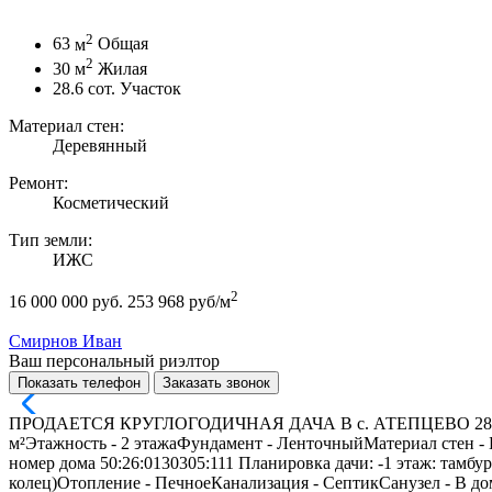
2
63
м
Общая
2
30
м
Жилая
28.6
сот.
Участок
Материал стен:
Деревянный
Ремонт:
Косметический
Тип земли:
ИЖС
2
16 000 000 руб.
253 968 руб/м
Смирнов Иван
Ваш персональный риэлтор
Показать телефон
Заказать звонок
ПРОДАЕТСЯ КРУГЛОГОДИЧНАЯ ДАЧА В с. АТЕПЦЕВО 28,6 соток 
м²Этажность - 2 этажаФундамент - ЛенточныйМатериал стен - 
номер дома 50:26:0130305:111 Планировка дачи: -1 этаж: тамбу
колец)Отопление - ПечноеКанализация - СептикСанузел - В до