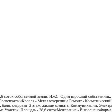
собственной земли. ИЖС. Один взрослый собственник. Без о
БревенчатыйКровля - Металлочерепица Ремонт - КосметическийК
р, баня, кладовая -2 этаж: жилые комнаты Коммуникации: Электр
ме Участок: Площадь - 28,6 сотокМежевание - ВыполненоФорма -