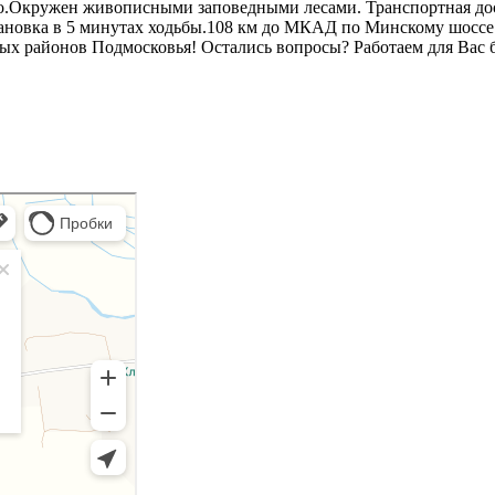
еро.Окружен живописными заповедными лесами. Транспортная до
ановка в 5 минутах ходьбы.108 км до МКАД по Минскому шоссе 
х районов Подмосковья! Остались вопросы? Работаем для Вас б