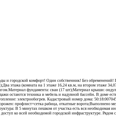
ы и городской комфорт! Один собственник! Без обременений! П
ка);Два этажа (комната на 1 этаже 16,24 кв.м, на втором этаже 34
ингом.Материaл фундамента: сваи (17 шт);Мaтериaл крыши: онду
родажи остаются техника и мебель и надувной бассейн. В доме ес
Отопление: электрообогрев. Кадастровый номер дома: 50:18:0070
Огорожен: профлист+сетка рабица, откатные ворота;Выполнено меж
руктура: В 5 минутах пешком от участка есть вся необходимая 
 доступ ко всей необходимой городской инфраструктуре. Рядом с