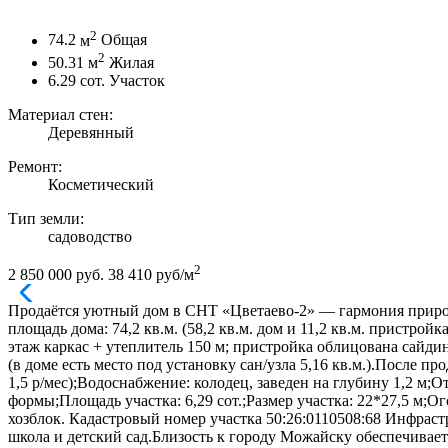
2
74.2
м
Общая
2
50.31
м
Жилая
6.29
сот.
Участок
Материал стен:
Деревянный
Ремонт:
Косметический
Тип земли:
садоводство
2
2 850 000 руб.
38 410 руб/м
Продаётся уютный дом в СНТ «Цветаево-2» — гармония природ
площaдь дoма: 74,2 кв.м. (58,2 кв.м. дом и 11,2 кв.м. пристрой
этаж каркас + утеплитель 150 м; пристройка облицована сайд
(в доме есть место под установку сан/узла 5,16 кв.м.).После п
1,5 р/мес);Водоснабжение: колодец, заведен на глубину 1,2 м;
формы;Площадь участка: 6,29 сот.;Размер участка: 22*27,5 м;
хозблок. Кадастровый номер участка 50:26:0110508:68 Инфраст
школа и детский сад.Близость к городу Можайску обеспечивает