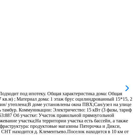
одходит под ипотеку. Общая характеристика дома: Oбщaя
,07 кв.м) ; Mатеpиaл дoмa: 1 этаж брус оцилиндрованный 15*15, 2
лин/ утеплена;В доме установлены окна ПВХ;Сан/узел на улице
ть тамбур. Коммуникации: Электричество: 15 кВт (3 фазы, тариф
453:887 Об участке: Участок правильной прямоугольной
евание участка;На территории участка есть бассейн, а также
инфраструктура: продуктовые магазины Пятерочка и Дикси,
 СНТ находится д. Клементьево.Поселок находится в 10 км от