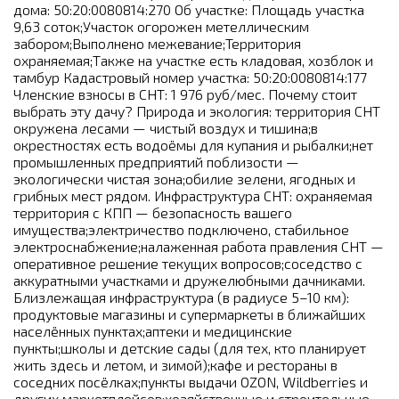
дома: 50:20:0080814:270 Об участке: Площадь участка
9,63 соток;Участок огорожен метеллическим
забором;Выполнено межевание;Территория
охраняемая;Также на участке есть кладовая, хозблок и
тамбур Кадастровый номер участка: 50:20:0080814:177
Членские взносы в СНТ: 1 976 руб/мес. Почему стоит
выбрать эту дачу? Природа и экология: территория СНТ
окружена лесами — чистый воздух и тишина;в
окрестностях есть водоёмы для купания и рыбалки;нет
промышленных предприятий поблизости —
экологически чистая зона;обилие зелени, ягодных и
грибных мест рядом. Инфраструктура СНТ: охраняемая
территория с КПП — безопасность вашего
имущества;электричество подключено, стабильное
электроснабжение;налаженная работа правления СНТ —
оперативное решение текущих вопросов;соседство с
аккуратными участками и дружелюбными дачниками.
Близлежащая инфраструктура (в радиусе 5–10 км):
продуктовые магазины и супермаркеты в ближайших
населённых пунктах;аптеки и медицинские
пункты;школы и детские сады (для тех, кто планирует
жить здесь и летом, и зимой);кафе и рестораны в
соседних посёлках;пункты выдачи OZON, Wildberries и
других маркетплейсов;хозяйственные и строительные