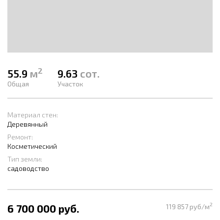
2
55.9
м
9.63
сот.
Общая
Участок
Материал стен:
Деревянный
Ремонт:
Косметический
Тип земли:
садоводство
2
6 700 000 руб.
119 857 руб/м