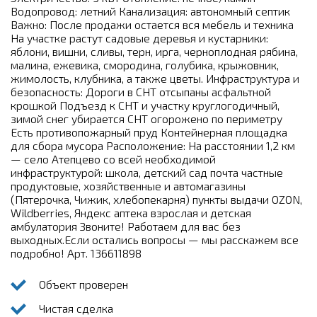
Водопровод: летний Канализация: автономный септик
Важно: После продажи остается вся мебель и техника
На участке растут садовые деревья и кустарники:
яблони, вишни, сливы, терн, ирга, черноплодная рябина,
малина, ежевика, смородина, голубика, крыжовник,
жимолость, клубника, а также цветы. Инфраструктура и
безопасность: Дороги в СНТ отсыпаны асфальтной
крошкой Подъезд к СНТ и участку круглогодичный,
зимой снег убирается СНТ огорожено по периметру
Есть противопожарный пруд Контейнерная площадка
для сбора мусора Расположение: На расстоянии 1,2 км
— село Атепцево со всей необходимой
инфраструктурой: школа, детский сад почта частные
продуктовые, хозяйственные и автомагазины
(Пятерочка, Чижик, хлебопекарня) пункты выдачи OZON,
Wildberries, Яндекс аптека взрослая и детская
амбулатория Звоните! Работаем для вас без
выходных.Если остались вопросы — мы расскажем все
подробно! Арт. 136611898
Объект проверен
Чистая сделка