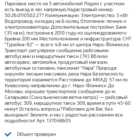
Парковка: место на 5 автомобилей Рядом с участком
есть выезд в лес напрямую.Кадастровый номер:
50:26:0110502:277 Коммуникации: Электричество: 5 кВт
Водопровод: колодец на 6 колец Отопление: печное и
электроконвекторы Дополнительные постройки: Баня
(35 кв.м), построена в 2010 году из оцилиндрованного
бревна 200 мм Местоположение и инфраструктура: СНТ
"Турейка-92" — всего 4,8 км от центра Наро-Фоминска
Транспорт: регулярное сообщение рейсовыми
автобусами и маршрутным такси (7К) Вблизи:
автосервис, автомойка, продуктовый магазин,
автобусные остановки, пансионат "Нара" Природа:
окружён лесным массивом, река Нара Безопасность:
территория охраняется Расстояние до МКАД: 57 км по
Киевскому направлению до г. Наро-Фоминск До
Москвы: хорошее транспортное сообщение до м.
Саларьево (Сокольническая ветка метро) — рейсовый
автобус 309, маршрутное такси 309, время в пути 45-60
минут Остались вопросы?Работаем для Вас без
выходных! Звоните, и мы с радостью расскажем все
подробности! Арт. 137048605
Объект проверен