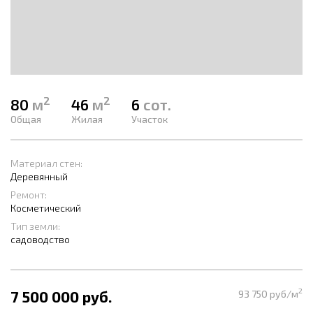
2
2
80
м
46
м
6
сот.
Общая
Жилая
Участок
Материал стен:
Деревянный
Ремонт:
Косметический
Тип земли:
садоводство
2
7 500 000 руб.
93 750 руб/м