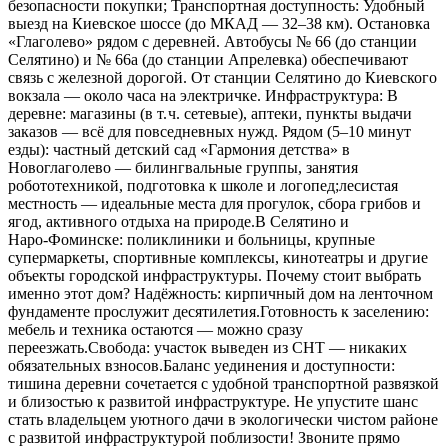
безопасности покупки; Транспортная доступность: Удобный
выезд на Киевское шоссе (до МКАД — 32–38 км). Остановка
«Глаголево» рядом с деревней. Автобусы № 66 (до станции
Селятино) и № 66а (до станции Апрелевка) обеспечивают
связь с железной дорогой. От станции Селятино до Киевского
вокзала — около часа на электричке. Инфраструктура: В
деревне: магазины (в т. ч. сетевые), аптеки, пункты выдачи
заказов — всё для повседневных нужд. Рядом (5–10 минут
езды): частный детский сад «Гармония детства» в
Новоглаголево — билингвальные группы, занятия
робототехникой, подготовка к школе и логопед;лесистая
местность — идеальные места для прогулок, сбора грибов и
ягод, активного отдыха на природе.В Селятино и
Наро‑Фоминске: поликлиники и больницы, крупные
супермаркеты, спортивные комплексы, кинотеатры и другие
объекты городской инфраструктуры. Почему стоит выбрать
именно этот дом? Надёжность: кирпичный дом на ленточном
фундаменте прослужит десятилетия.Готовность к заселению:
мебель и техника остаются — можно сразу
переезжать.Свобода: участок выведен из СНТ — никаких
обязательных взносов.Баланс уединения и доступности:
тишина деревни сочетается с удобной транспортной развязкой
и близостью к развитой инфраструктуре. Не упустите шанс
стать владельцем уютного дачи в экологически чистом районе
с развитой инфраструктурой поблизости! Звоните прямо