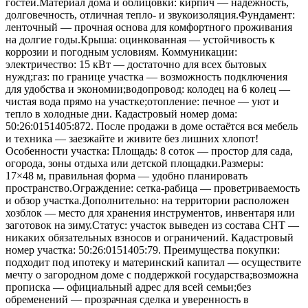
гостей.Материал дома и облицовки: кирпич — надёжность,
долговечность, отличная тепло- и звукоизоляция.Фундамент:
ленточный — прочная основа для комфортного проживания
на долгие годы.Крыша: оцинкованная — устойчивость к
коррозии и погодным условиям. Коммуникации:
электричество: 15 кВт — достаточно для всех бытовых
нужд;газ: по границе участка — возможность подключения
для удобства и экономии;водопровод: колодец на 6 колец —
чистая вода прямо на участке;отопление: печное — уют и
тепло в холодные дни. Кадастровый номер дома:
50:26:0151405:872. После продажи в доме остаётся вся мебель
и техника — заезжайте и живите без лишних хлопот!
Особенности участка: Площадь: 8 соток — простор для сада,
огорода, зоны отдыха или детской площадки.Размеры:
17×48 м, правильная форма — удобно планировать
пространство.Ограждение: сетка‑рабица — проветриваемость
и обзор участка.Дополнительно: на территории расположен
хозблок — место для хранения инструментов, инвентаря или
заготовок на зиму.Статус: участок выведен из состава СНТ —
никаких обязательных взносов и ограничений. Кадастровый
номер участка: 50:26:0151405:79. Преимущества покупки:
подходит под ипотеку и материнский капитал — осуществите
мечту о загородном доме с поддержкой государства;возможна
прописка — официальный адрес для всей семьи;без
обременений — прозрачная сделка и уверенность в