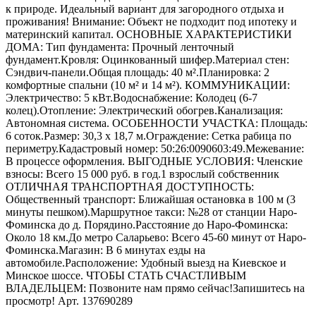
к природе. Идеальный вариант для загородного отдыха и
проживания! Внимание: Объект не подходит под ипотеку и
материнский капитал. ОСНОВНЫЕ ХАРАКТЕРИСТИКИ
ДОМА: Тип фундамента: Прочный ленточный
фундамент.Кровля: Оцинкованный шифер.Материал стен:
Сэндвич-панели.Общая площадь: 40 м².Планировка: 2
комфортные спальни (10 м² и 14 м²). КОММУНИКАЦИИ:
Электричество: 5 кВт.Водоснабжение: Колодец (6-7
колец).Отопление: Электрический обогрев.Канализация:
Автономная система. ОСОБЕННОСТИ УЧАСТКА: Площадь:
6 соток.Размер: 30,3 x 18,7 м.Ограждение: Сетка рабица по
периметру.Кадастровый номер: 50:26:0090603:49.Межевание:
В процессе оформления. ВЫГОДНЫЕ УСЛОВИЯ: Членские
взносы: Всего 15 000 руб. в год.1 взрослый собственник
ОТЛИЧНАЯ ТРАНСПОРТНАЯ ДОСТУПНОСТЬ:
Общественный транспорт: Ближайшая остановка в 100 м (3
минуты пешком).Маршрутное такси: №28 от станции Наро-
Фоминска до д. Порядино.Расстояние до Наро-Фоминска:
Около 18 км.До метро Саларьево: Всего 45-60 минут от Наро-
Фоминска.Магазин: В 6 минутах езды на
автомобиле.Расположение: Удобный выезд на Киевское и
Минское шоссе. ЧТОБЫ СТАТЬ СЧАСТЛИВЫМ
ВЛАДЕЛЬЦЕМ: Позвоните нам прямо сейчас!Запишитесь на
просмотр! Арт. 137690289