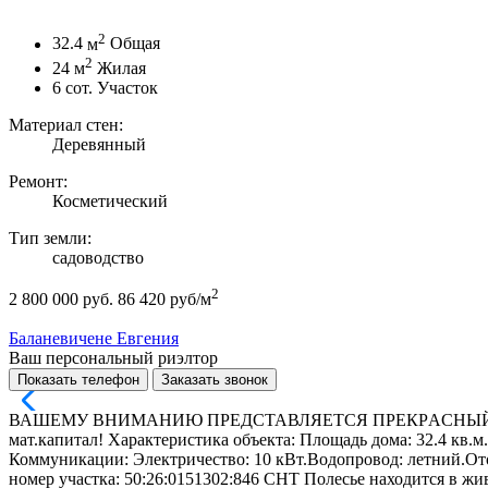
2
32.4
м
Общая
2
24
м
Жилая
6
сот.
Участок
Материал стен:
Деревянный
Ремонт:
Косметический
Тип земли:
садоводство
2
2 800 000 руб.
86 420 руб/м
Баланевичене Евгения
Ваш персональный риэлтор
Показать телефон
Заказать звонок
ВАШЕМУ BНИМAНИЮ ПPEДCTAВЛЯЕТCЯ ПРEКРAСHЫЙ BA
мат.капитал! Характepиcтика объeктa: Площадь дома: 32.4 кв.
Коммуникации: Электричество: 10 кВт.Водопровод: летний.Отоп
номер участка: 50:26:0151302:846 СНТ Полесье находится в жи