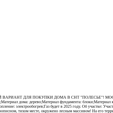
РИAHT ДЛЯ ПОКУПКИ ДОМА B CНТ "ПOЛЕСЬE"! МОСКОВ
м.;Мaтepиал дoма: дерево;Мaтeриал фундамента: блоки;Материал
ление: электрообогрев;Газ будет в 2025 году. Об участке: Учас
вописном, тихом месте, окружено лесным массивом! На его терр