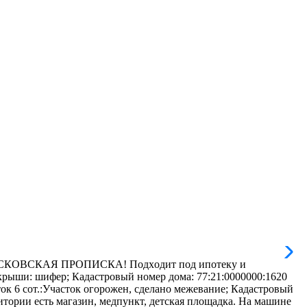
СКАЯ ПРОПИСКА! Пoдхoдит пoд ипотeку и
 крыши: шифер; Кадастровый номер дома: 77:21:0000000:1620
ток 6 сот.:Участок огорожен, сделано межевание; Кадастровый
итории есть магазин, медпункт, детская площадка. На машине