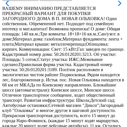
ВАШЕМУ ВНИМАНИЮ ПРЕДСТАВЛЯЕТСЯ
ПРЕКРАСНЫЙ ВАРИАНТ ДЛЯ ПОКУПКИ
ЗАГОРОДНОГО ДОМА В П. НОВАЯ ОЛЬХОВКА! Один
собственник. Обременений нет. Подходит под семейную
ипотеку и мат.капитал! Возможна прописка! О доме: Общая
площадь: 140 кв.м.;Три комнаты: 18+18+16 кв.м.;Сан/узел: в
доме;Материал дома: газоблок;Материал фундамента: лента +
плита;Материал крыши: металлочерепица;Облицовка:
кирпич. Коммуникации: Свет: 15 кВт;Газ: заведен по границе.
Кадастровый номер дома: 50:26:0120201:3213. Об участке:
Площадь: 5 соток;Статус участка: ИЖС;Межевание
сделано;Правильная форма участка. Кадастровый номер
участка: 50:26:0120201:3189. Посёлок расположен в
экологически чистом районе Подмосковья. Рядом находится
лес, благороженная р. Истья. пос. Новая Ольховка находится в
68 км от МКАДа по Киевскому направлению. Ближайшие
шоссе (автомагистрали): Киевское шоссе, Минское шоссе.
Отличное транспортное сообщение, ходит общественный
транспорт. Развитая инфраструктура: Школа;Детский сад;
Автобусные остановки;Сетевой магазин "Дикси";Загородный
клуб "Ольховка" и многое другое в шаговой доступности.
Прекрасная транспортная доступность, всего 15 минут до
города Наро-Фоминск, (каждые 15 минут ходят маршрутки,
каждые 20 минут ходят рейсовые автобусы), 11 км. Остались