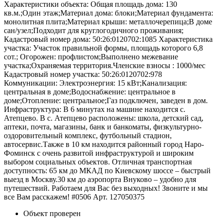
Характеристики объекта: Общая площадь дома: 130
кв.м.;Один этаж;Материал дома: блоки;Материал фундамента:
монолитная плита;Материал крыши: металлочерепица;В доме
сан/узел;Подходит для круглогодичного проживания;
Кадастровый номер дома: 50:26:0120702:1085 Характеристика
участка: Участок правильной формы, площадь которого 6,8
сот.; Огорожен: профлистом;Выполнено межевание
участка;Охраняемая территория.Членские взносы : 1000/мес
Кадастровый номер участка: 50:26:0120702:978
Коммуникации: Электроэнергия: 15 кВт;Канализация:
центральная в доме;Водоснабжение: центральное в
доме;Отопление: центральное;Газ подключен, заведен в дом.
Инфраструктура: В 6 минутах на машине находится с.
Атепцево. В с. Атепцево расположены: школа, детский сад,
аптеки, почта, магазины, банк и банкоматы, физкультурно-
оздоровительный комплекс, футбольный стадион,
автосервис.Также в 10 км находится районный город Наро-
Фоминск с очень развитой инфраструктурой и широким
выбором социальных объектов. Отличная транспортная
доступность: 65 км до МКАД по Киевскому шоссе – быстрый
выезд в Москву.30 км до аэропорта Внуково – удобно для
путешествий. Работаем для Вас без выходных! Звоните и мы
все Вам расскажем! #0506 Арт. 127050375
Объект проверен