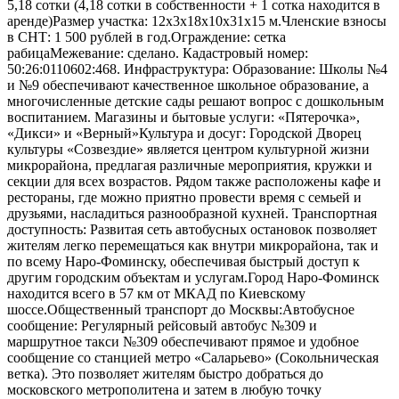
5,18 сотки (4,18 сотки в собственности + 1 сотка находится в
аренде)Размер участка: 12х3х18х10х31х15 м.Членские взносы
в СНТ: 1 500 рублей в год.Ограждение: сетка
рабицаМежевание: сделано. Кадастровый номер:
50:26:0110602:468. Инфраструктура: Образование: Школы №4
и №9 обеспечивают качественное школьное образование, а
многочисленные детские сады решают вопрос с дошкольным
воспитанием. Магазины и бытовые услуги: «Пятерочка»,
«Дикси» и «Верный»Культура и досуг: Городской Дворец
культуры «Созвездие» является центром культурной жизни
микрорайона, предлагая различные мероприятия, кружки и
секции для всех возрастов. Рядом также расположены кафе и
рестораны, где можно приятно провести время с семьей и
друзьями, насладиться разнообразной кухней. Транспортная
доступность: Развитая сеть автобусных остановок позволяет
жителям легко перемещаться как внутри микрорайона, так и
по всему Наро-Фоминску, обеспечивая быстрый доступ к
другим городским объектам и услугам.Город Наро-Фоминск
находится всего в 57 км от МКАД по Киевскому
шоссе.Общественный транспорт до Москвы:Автобусное
сообщение: Регулярный рейсовый автобус №309 и
маршрутное такси №309 обеспечивают прямое и удобное
сообщение со станцией метро «Саларьево» (Сокольническая
ветка). Это позволяет жителям быстро добраться до
московского метрополитена и затем в любую точку