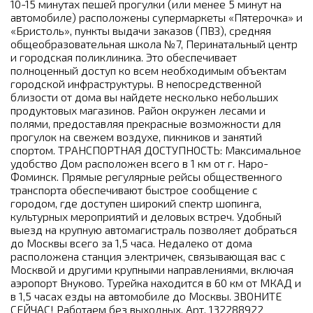
10-15 минутах пешей прогулки (или менее 5 минут на
автомобиле) расположены супермаркеты «Пятерочка» и
«Бристоль», пункты выдачи заказов (ПВЗ), средняя
общеобразовательная школа №7, Перинатальный центр
и городская поликлиника. Это обеспечивает
полноценный доступ ко всем необходимым объектам
городской инфраструктуры. В непосредственной
близости от дома вы найдете несколько небольших
продуктовых магазинов. Район окружен лесами и
полями, предоставляя прекрасные возможности для
прогулок на свежем воздухе, пикников и занятий
спортом. ТРАНСПОРТНАЯ ДОСТУПНОСТЬ: Максимальное
удобство Дом расположен всего в 1 км от г. Наро-
Фоминск. Прямые регулярные рейсы общественного
транспорта обеспечивают быстрое сообщение с
городом, где доступен широкий спектр шопинга,
культурных мероприятий и деловых встреч. Удобный
выезд на крупную автомагистраль позволяет добраться
до Москвы всего за 1,5 часа. Недалеко от дома
расположена станция электричек, связывающая вас с
Москвой и другими крупными направлениями, включая
аэропорт Внуково. Турейка находится в 60 км от МКАД и
в 1,5 часах езды на автомобиле до Москвы. ЗВОНИТЕ
СЕЙЧАС! Работаем без выходных. Арт. 132288922