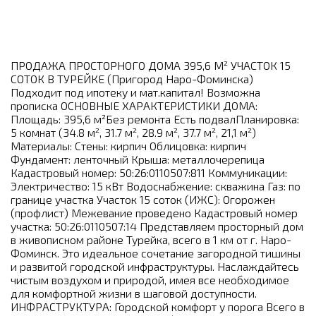
ПРОДАЖА ПРОСТОРНОГО ДОМА 395,6 М² УЧАСТОК 15
СОТОК В ТУРЕЙКЕ (Пригород Наро-Фоминска)
Подходит под ипотеку и мат.капитал! Возможна
прописка ОСНОВНЫЕ ХАРАКТЕРИСТИКИ ДОМА:
Площадь: 395,6 м²Без ремонта Есть подвалПланировка:
5 комнат (34.8 м², 31.7 м², 28.9 м², 37.7 м², 21,1 м²)
Материалы: Стены: кирпич Облицовка: кирпич
Фундамент: ленточный Крыша: металлочерепица
Кадастровый номер: 50:26:0110507:811 Коммуникации:
Электричество: 15 кВт Водоснабжение: скважина Газ: по
границе участка Участок 15 соток (ИЖС): Огорожен
(профлист) Межевание проведено Кадастровый номер
участка: 50:26:0110507:14 Представляем просторный дом
в живописном районе Турейка, всего в 1 км от г. Наро-
Фоминск. Это идеальное сочетание загородной тишины
и развитой городской инфраструктуры. Наслаждайтесь
чистым воздухом и природой, имея все необходимое
для комфортной жизни в шаговой доступности.
ИНФРАСТРУКТУРА: Городской комфорт у порога Всего в