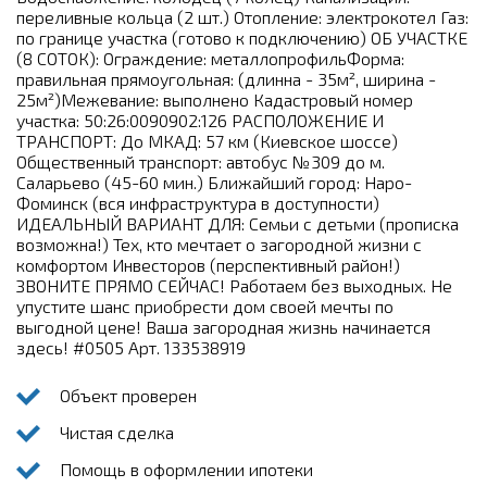
переливные кольца (2 шт.) Отопление: электрокотел Газ:
по границе участка (готово к подключению) ОБ УЧАСТКЕ
(8 СОТОК): Ограждение: металлопрофильФорма:
правильная прямоугольная: (длинна - 35м², ширина -
25м²)Межевание: выполнено Кадастровый номер
участка: 50:26:0090902:126 РАСПОЛОЖЕНИЕ И
ТРАНСПОРТ: До МКАД: 57 км (Киевское шоссе)
Общественный транспорт: автобус №309 до м.
Саларьево (45-60 мин.) Ближайший город: Наро-
Фоминск (вся инфраструктура в доступности)
ИДЕАЛЬНЫЙ ВАРИАНТ ДЛЯ: Семьи с детьми (прописка
возможна!) Тех, кто мечтает о загородной жизни с
комфортом Инвесторов (перспективный район!)
ЗВОНИТЕ ПРЯМО СЕЙЧАС! Работаем без выходных. Не
упустите шанс приобрести дом своей мечты по
выгодной цене! Ваша загородная жизнь начинается
здесь! #0505 Арт. 133538919
Объект проверен
Чистая сделка
Помощь в оформлении ипотеки