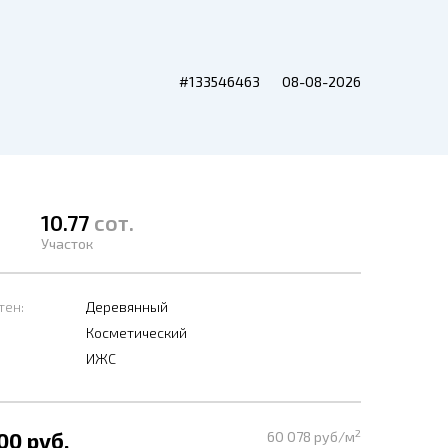
#133546463
08-08-2026
10.77
сот.
Участок
тен:
Деревянный
Косметический
ИЖС
2
00 руб.
60 078 руб/м