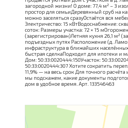
загородной жизни! О доме: 77,4 м² – 3 изо
простор для семьиДеревянный сруб на к
можно заселяться сразуОстаётся вся меб
Электричество: 15 кВтВодоснабжение: скв
соток: Размеры участка: 72 × 15 мОгорож
(зарегистрирован)Летняя кухня 26,1 м² (
подъездных путях Расположение (д. Ламон
инфраструктура в ближайших населённых 
быстрая сделкаПодходит для ипотеки и м
Дом: 50:33:0020444:150Участок: 50:33:0020
50:33:0020444:307 Хотите сократить переп
11,9% — на весь срок Для точного расчёта
мы подскажем, какие документы подготов
дом в удобное время. Арт. 133546463