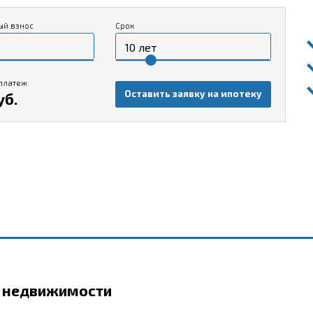
ый взнос
Срок
платеж
Оставить заявку на ипотеку
уб.
р недвижимости