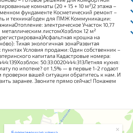
лированные комнаты (20 + 15 + 10 м²)2 этажа –
аменном фундаменте Косметический ремонт –
ель и техникаГоден для ПМЖ Коммуникации:
ажинаОтопление: электрическое Участок 10,77
ен металлическим листомХозблок 12 м²
зарегистрирована)Асфальтная крошка на
о́во): Тихая экологичная зонаРазвитая
пунктах Условия продажи: Один собственник –
атеринского капитала Кадастровые номера:
444:139Хозблок: 50:33:0020444:313Летняя кухня:
лату по ипотеке? от 1,5% — в первые 1-2 годаот
 и проверки вашей ситуации обратитесь к нам. И
ить заранее. Звоните прямо сейчас! Покажем