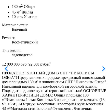
2
130
м
Общая
2
45
м
Жилая
10
сот.
Участок
Материал стен:
Блочный
Ремонт:
Косметический
Тип земли:
садоводство
2
12 000 000 руб.
92 308 руб/м
ПРОДАЕТСЯ УЮТНЫЙ ДОМ В СНТ "НИКОЛИНЫ
ОЗЕРА"! Представляем к продаже прекрасный одноэтажный
дом площадью 130 м² в живописном СНТ "Николины Озера".
Идеальный вариант для комфортной загородной жизни.
Подходит под ипотеку и материнский капитал! ОСНОВНЫЕ
ХАРАКТЕРИСТИКИ ДОМА: Общая площадь: 130
м²Этажность: 1 этажКомнаты: 3 изолированные комнаты (13
м², 18 м², 14 м²)Кухня-гостиная: Просторная кухня-гостиная
43 м²Материал стен: БлочныйФундамент: Ленточная