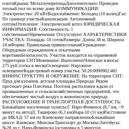
плитаКрыша: МеталлочерепицаДополнительно: Проведен
теплый пол по всему дому КОММУНИКАЦИИ:
Электричество: 20 кВтВодоснабжение: Колодец (10 колец)Газ:
По границе участкаКанализация: Автономный
септикОтопление: Электрический котел ЮРИДИЧЕСКАЯ
ИНФОРМАЦИЯ: Собственность: 1
собственникОбременения: Отсутствуют ХАРАКТЕРИСТИКИ
УЧАСТКА: Площадь: 10 сотокРазмеры: Длина 38 м, Ширина
24 мФорма: Правильная прямоугольнаяОграждение:
Оборудован ограждением и откатными
воротамиБезопасность: Участок находится на охраняемой
территории СНТМежевание: ВыполненоЧленские взносы:
275 руб./сотка в месяцОсвещение: Наружное
освещениеКадастровый номер участка: 50:26:0090902:481
ИНФРАСТРУКТУРА И ОКРУЖЕНИЕ: На территории СНТ:
Пруд для купания, детская площадка.Природа: Рядом
протекает река Плесёнка. Посёлок расположен вдали от
промышленных и сельскохозяйственных предприятий, что
обеспечивает чистый воздух и живописную природу.
РАСПОЛОЖЕНИЕ И ТРАНСПОРТНАЯ ДОСТУПНОСТЬ:
Ближайшие населенные пункты:Г. Наро-Фоминск (8,7 км, ~9
минут на авто)Д. Таширово (6,3 км)Нара-10 (11 км)Расстояние
до МКАД: 57 км по Киевскому направлениюБлижайшие
шоссе: Киевское, МинскоеТранспорт до Москвы:Автобусы:
№28 до г. Наро-Фоминска (остановка в 5 минутах