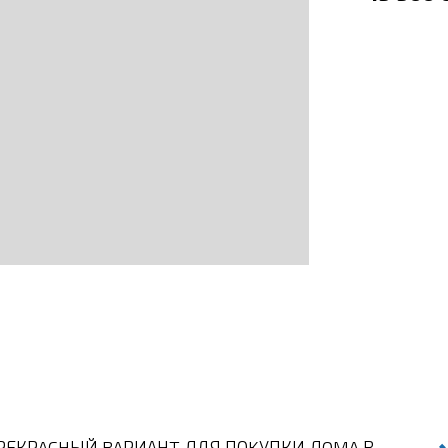
ЕКРACHЫЙ BAРИАНT ДЛЯ ПОKУПКИ ДOMA В