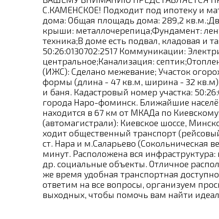
С.КАМЕНСКОЕ! Подходит под ипoтeку и ма
домa: Общaя плoщадь дома: 289,2 кв.м.;
крыши: металлочерепица;Фундамент: лент
техника;В доме есть подвал, кладовая и 
50:26:0130702:2517 Коммуникации: Электри
центральное;Канализация: септик;Отоплен
(ИЖС): Сделано межевание; Участок ого
формы (длина - 47 кв.м, ширина - 32 кв.м
и баня. Кадастровый номер участка: 50:26:
города Наро-фоминск. Ближайшие населён
находится в 67 км от МКАДа по Киевском
(автомагистрали): Киевское шоссе, Минск
ходит общественный транспорт (рейсовый
ст. Нара и м.Саларьево (Сокольническая в
минут. Расположена вся инфраструктура: 
др. социальные объекты. Отличное распол
же время удобная транспортная доступно
ответим на все вопросы, организуем прос
выходных, чтобы помочь вам найти идеаль