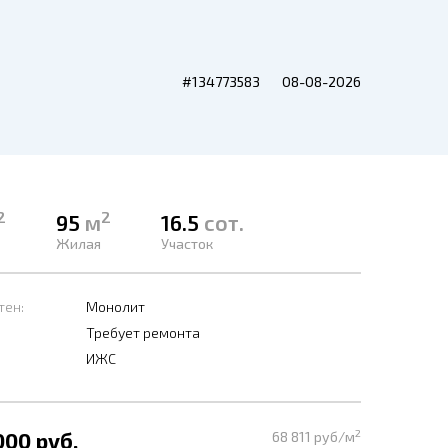
#134773583
08-08-2026
2
2
95
м
16.5
сот.
Жилая
Участок
тен:
Монолит
Требует ремонта
ИЖС
2
000 руб.
68 811 руб/м