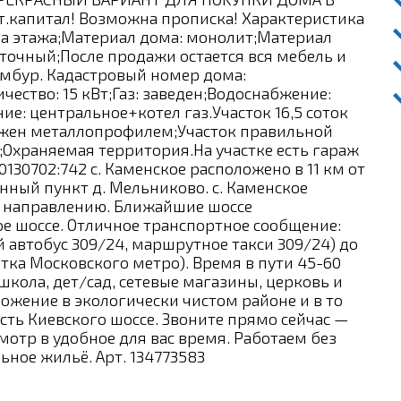
т.кaпитал! Возможна прописка! Хapaктepистика
Двa этaжа;Мaтериaл домa: монолит;Материал
очный;После продажи остается вся мебель и
тамбур. Кадастровый номер дома:
чество: 15 кВт;Газ: заведен;Водоснабжение:
ие: центральное+котел газ.Участок 16,5 соток
рожен металлопрофилем;Участок правильной
);Охраняемая территория.На участке есть гараж
0130702:742 с. Каменское расположено в 11 км от
ный пункт д. Мельниково. с. Каменское
у направлению. Ближайшие шоссе
ое шоссе. Отличное транспортное сообщение:
 автобус 309/24, маршрутное такси 309/24) до
етка Московского метро). Время в пути 45-60
школа, дет/сад, сетевые магазины, церковь и
ожение в экологически чистом районе и в то
сть Киевского шоссе. Звоните прямо сейчас —
мотр в удобное для вас время. Работаем без
ное жильё. Арт. 134773583