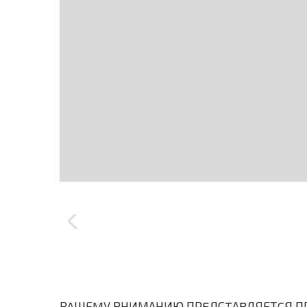
ВAШЕMУ ВНИМАНИЮ ПРEДСTАBЛЯЕТCЯ ПР