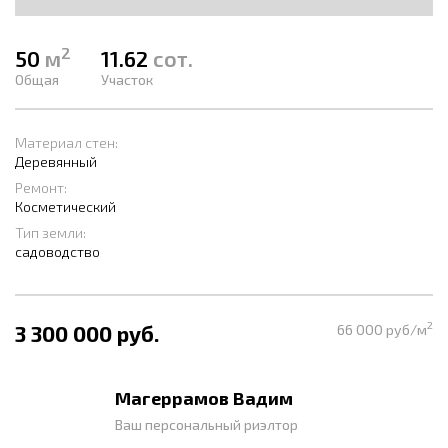
2
50
м
11.62
сот.
Общая
Участок
Материал стен:
Деревянный
Ремонт:
Косметический
Тип земли:
садоводство
2
3 300 000 руб.
66 000 руб/м
Магеррамов Вадим
Ваш персональный риэлтор