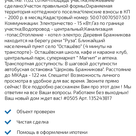
сделано;Участок правильной формы;Охраняемая
территория коттеджного поселка;Членские взносы в КП
- 2000 р. в месяц;Кадастровый номер: 50:07:0070507:503
Коммуникации: Электричество - 15 кВт;Газ по границе
участка;Водопровод - центральный;Канализация
-топас;Отопление - котел-электро; Деревня Бражникова
находится на берегу реки "Руза". Ближайший
населенный пункт село "Осташёво" (4 минуты на
транспорте)- Осташёвская школа, кафе и караоке клуб,
центральный парк, супермаркет " Магнит" и аптека.
Транспортная доступность: В шаговой доступности
автобусная остановка "Церковь Бражникова". Расстояние
до МКАда - 122 км. Спешите! Возможность личного
просмотра в удобное для вас время. Звоните прямо
сейчас! Все подробно расскажем Вам про этот дом ! Мы
ответим на все Ваши вопросы. Работаем без выходных!
Ваш новый дом ждет вас! #0505 Арт. 135243817
Объект проверен
Чистая сделка
Помощь в оформлении ипотеки