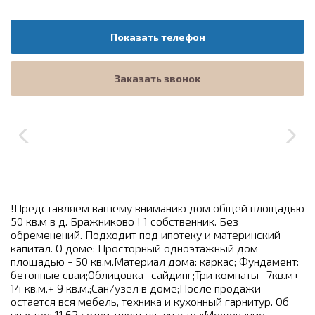
Показать телефон
Заказать звонок
!Представляем вашему вниманию дом общей площадью
50 кв.м в д. Бражниково ! 1 собственник. Без
обременений. Подходит под ипотеку и материнский
капитал. О доме: Просторный одноэтажный дом
площадью - 50 кв.м.Материал дома: каркас; Фундамент:
бетонные сваи;Облицовка- сайдинг;Три комнаты- 7кв.м+
14 кв.м.+ 9 кв.м.;Сан/узел в доме;После продажи
остается вся мебель, техника и кухонный гарнитур. Об
участке: 11,62 сотки-площадь участка;Межевание