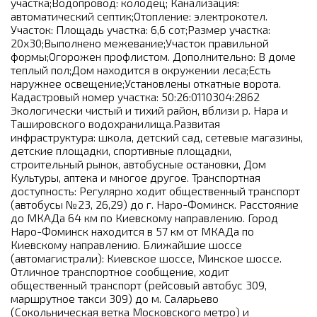
участка;Водопровод: колодец; Канализация:
автоматический септик;Отопление: электрокотел.
Участок: Площадь участка: 6,6 сот;Размер участка:
20х30;Выполнено межевание;Участок правильной
формы;Огорожен профлистом. Дополнительно: В доме
теплый пол;Дом находится в окружении леса;Есть
наружнее освещение;Установлены откатные ворота.
Кадастровый номер участка: 50:26:0110304:2862
Экологически чистый и тихий район, вблизи р. Нара и
Ташировского водохранилища.Развитая
инфраструктура: школа, детский сад, сетевые магазины,
детские площадки, спортивные площадки,
строительный рынок, автобусные остановки, Дом
Культуры, аптека и многое другое. Транспортная
доступность: Регулярно ходит общественный транспорт
(автобусы №23, 26,29) до г. Наро-Фоминск. Расстояние
до МКАДа 64 км по Киевскому направлению. Город
Наро-Фоминск находится в 57 км от МКАДа по
Киевскому направлению. Ближайшие шоссе
(автомагистрали): Киевское шоссе, Минское шоссе.
Отличное транспортное сообщение, ходит
общественный транспорт (рейсовый автобус 309,
маршрутное такси 309) до м. Саларьево
(Сокольническая ветка Московского метро) и