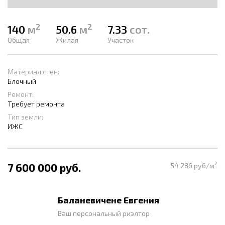
2
2
140
м
50.6
м
7.33
сот.
Общая
Жилая
Участок
Материал стен:
Блочный
Ремонт:
Требует ремонта
Тип земли:
ИЖС
2
7 600 000 руб.
54 286 руб/м
Баланевичене Евгения
Ваш персональный риэлтор