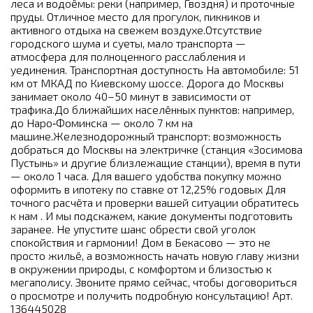
леса и водоёмы: реки (например, Гвоздня) и проточные
пруды. Отличное место для прогулок, пикников и
активного отдыха на свежем воздухе.Отсутствие
городского шума и суеты, мало транспорта —
атмосфера для полноценного расслабления и
уединения. Транспортная доступность На автомобиле: 51
км от МКАД по Киевскому шоссе. Дорога до Москвы
занимает около 40–50 минут в зависимости от
трафика.До ближайших населённых пунктов: например,
до Наро‑Фоминска — около 7 км на
машине.Железнодорожный транспорт: возможность
добраться до Москвы на электричке (станция «Зосимова
Пустынь» и другие близлежащие станции), время в пути
— около 1 часа. Для вашего удобства покупку можно
оформить в ипотеку по ставке от 12,25% годовых Для
точного расчёта и проверки вашей ситуации обратитесь
к нам . И мы подскажем, какие документы подготовить
заранее. Не упустите шанс обрести свой уголок
спокойствия и гармонии! Дом в Бекасово — это не
просто жильё, а возможность начать новую главу жизни
в окружении природы, с комфортом и близостью к
мегаполису. Звоните прямо сейчас, чтобы договориться
о просмотре и получить подробную консультацию! Арт.
136445028