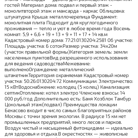
гостей Материал дома: подвал и первый этаж -
монолитвторой этаж и мансарда - каркас Облицовка:
штукатурка Крыша: металлочерепица Фундамент:
монолитная плита Подходит для круглогодичного
проживания — тепло и уют в любое время года Восемь
комнат: 5,9 + 6,6 + 19 + 13 + 9 + 11 + 17 + 14 кв.м
Кадастровый номер дома: 77:21:0130204:2581 Об участке:
Площадь участка: 6 сотокРазмер участка: 34х20м
(участок правильной формы)Категория земель: земли
населенных пунктовВид разрешенного использования:
для ведения садоводстваМежевание:
выполненоОграждение: металлический
штакетникТерритория охраняемая Кадастровый номер
участка: 50:26:0130204:72 Коммуникации: Электричество:
15 кВтВодоснабжение: колодец (5 колец) Канализация:
септикОтопление: котел электро Членские взносы: 14
000 руб/год Дополнительно есть: Баня Хозблок Тамбур
Цокольный этаж(подвал) Преимущества локации
Бекасово входит в число самых благоприятных районов
Москвы с точки зрения экологии. В радиусе 15 км нет
промышленных предприятий, много лесов и парков.
Воздух чистый и насыщенный фитонцидами — идеально
для здоровья и отдыха.В окрестностях — живописные