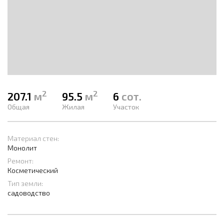
2
2
207.1
м
95.5
м
6
сот.
Общая
Жилая
Участок
Материал стен:
Монолит
Ремонт:
Косметический
Тип земли:
садоводство