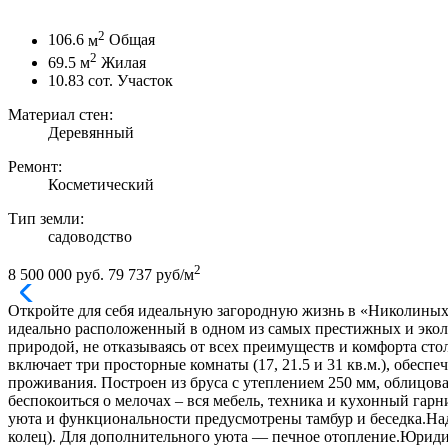
2
106.6
м
Общая
2
69.5
м
Жилая
10.83
сот.
Участок
Материал стен:
Деревянный
Ремонт:
Косметический
Тип земли:
садоводство
2
8 500 000 руб.
79 737 руб/м
Откройте для себя идеальную загородную жизнь в «Николины
идеально расположенный в одном из самых престижных и экол
природой, не отказываясь от всех преимуществ и комфорта ст
включает три просторные комнаты (17, 21.5 и 31 кв.м.), обес
проживания. Построен из бруса с утеплением 250 мм, облицо
беспокоиться о мелочах – вся мебель, техника и кухонный га
уюта и функциональности предусмотрены тамбур и беседка.Над
колец). Для дополнительного уюта — печное отопление.Юриди