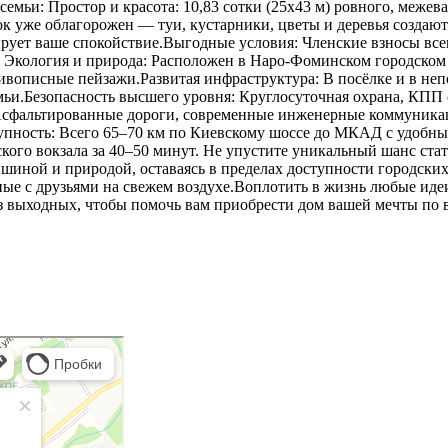
 семьи: Простор и красота: 10,83 сотки (25х43 м) ровного, меж
к уже облагорожен — туи, кустарники, цветы и деревья создают
ирует ваше спокойствие.Выгодные условия: Членские взносы всег
: Экология и природа: Расположен в Наро-Фоминском городском
живописные пейзажи.Развитая инфраструктура: В посёлке и в неп
мьи.Безопасность высшего уровня: Круглосуточная охрана, КПП
сфальтированные дороги, современные инженерные коммуникаци
тупность: Всего 65–70 км по Киевскому шоссе до МКАД с удобн
ского вокзала за 40–50 минут. Не упустите уникальный шанс ста
шиной и природой, оставаясь в пределах доступности городских
 с друзьями на свежем воздухе.Воплотить в жизнь любые идеи п
з выходных, чтобы помочь вам приобрести дом вашей мечты по в