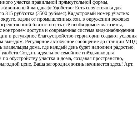
еванного участка правильной прямоугольной формы,
 живописный ландшафт.Удобство: Есть своя стоянка для
о 315 руб/сотка (3500 руб/мес).Кадастровый номер участка:
 округе, вдали от промышленных зон, в окружении вековых
осредственной близости есть всё необходимое: магазины,
 с контролем доступа и современная система видеонаблюдения
и и регулярное благоустройство территории создают условия
ым выездом. Регулярное автобусное сообщение до станции МЦД
ть владельцем дома, где каждый день будет наполнен радостью,
 удобств.Создать идеальное семейное гнёздышко для
о обустройству участка и дома, создавая пространство,
ыгодной цене. Ваша загородная жизнь начинается здесь! Арт.