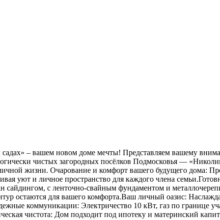
х садах» – вашем новом доме мечты! Представляем вашему вни
огически чистых загородных посёлков Подмосковья — «Николин
оличной жизни. Очарование и комфорт вашего будущего дома: Пр
печивая уют и личное пространство для каждого члена семьи.Гот
ван сайдингом, с ленточно-свайным фундаментом и металлочере
рнитур остаются для вашего комфорта.Ваш личный оазис: Наслаж
ежные коммуникации: Электричество 10 кВт, газ по границе уч
ческая чистота: Дом подходит под ипотеку и материнский капи