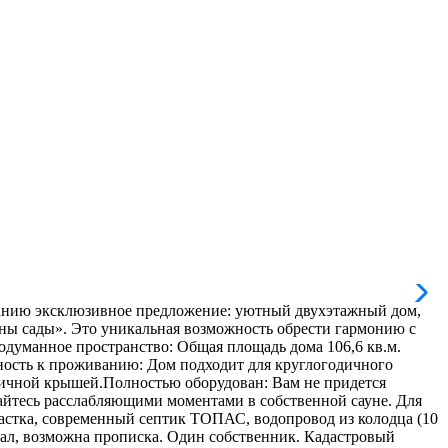
манию эксклюзивное предложение: уютный двухэтажный дом,
ы сады». Это уникальная возможность обрести гармонию с
одуманное пространство: Общая площадь дома 106,6 кв.м.
овность к проживанию: Дом подходит для круглогодичного
пичной крышей.Полностью оборудован: Вам не придется
дайтесь расслабляющими моментами в собственной сауне. Для
астка, современный септик ТОПАС, водопровод из колодца (10
тал, возможна прописка. Один собственник. Кадастровый