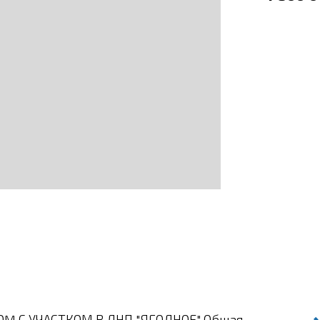
 С УЧАСТКОМ В ДНП "ЯГОДНОЕ" Общая